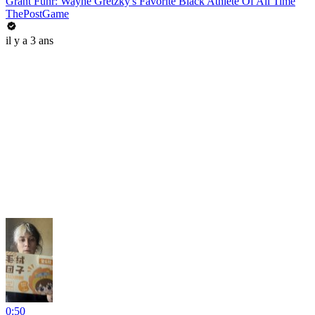
Grant Fuhr: Wayne Gretzky's Favorite Black Athlete Of All Time
ThePostGame
il y a 3 ans
0:50