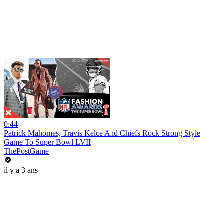
0:44
Patrick Mahomes, Travis Kelce And Chiefs Rock Strong Style
Game To Super Bowl LVII
ThePostGame
il y a 3 ans