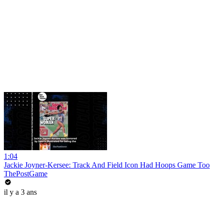
1:04
Jackie Joyner-Kersee: Track And Field Icon Had Hoops Game Too
ThePostGame
il y a 3 ans