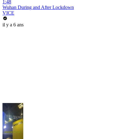
1:48
Wuhan During and After Lockdown
VICE
il y a 6 ans