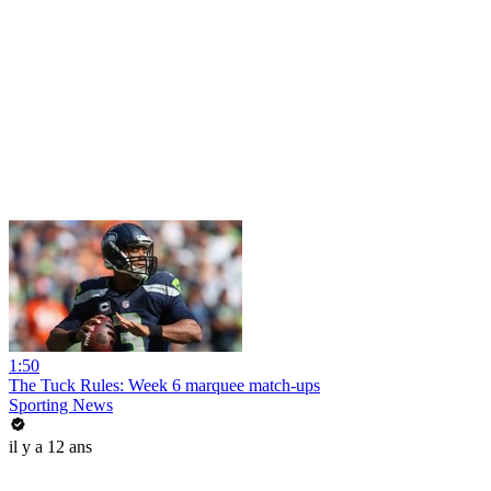
1:50
The Tuck Rules: Week 6 marquee match-ups
Sporting News
il y a 12 ans