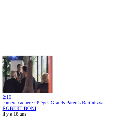
2:10
camera cachere : Piéges Grands Parents Bartmitzva
ROBERT BONI
il y a 18 ans