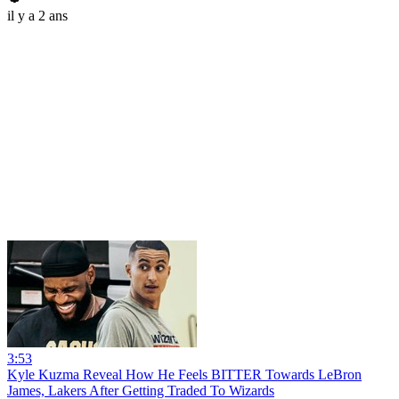
il y a 2 ans
3:53
Kyle Kuzma Reveal How He Feels BITTER Towards LeBron
James, Lakers After Getting Traded To Wizards