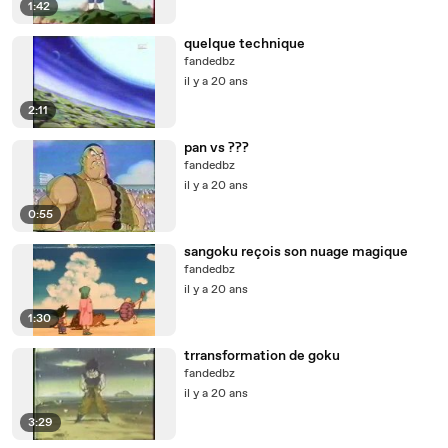
1:42
quelque technique
fandedbz
il y a 20 ans
2:11
pan vs ???
fandedbz
il y a 20 ans
0:55
sangoku reçois son nuage magique
fandedbz
il y a 20 ans
1:30
trransformation de goku
fandedbz
il y a 20 ans
3:29