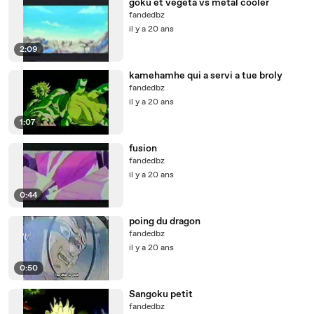
goku et vegeta vs metal cooler
fandedbz
il y a 20 ans
2:09
kamehamhe qui a servi a tue broly
fandedbz
il y a 20 ans
1:07
fusion
fandedbz
il y a 20 ans
0:44
poing du dragon
fandedbz
il y a 20 ans
0:50
Sangoku petit
fandedbz