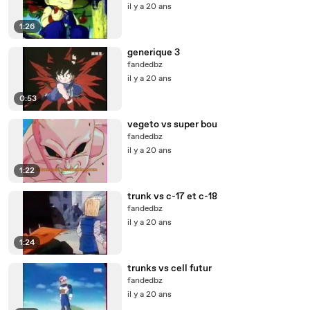
il y a 20 ans
1:26
generique 3
fandedbz
il y a 20 ans
0:53
vegeto vs super bou
fandedbz
il y a 20 ans
1:22
trunk vs c-17 et c-18
fandedbz
il y a 20 ans
1:24
trunks vs cell futur
fandedbz
il y a 20 ans