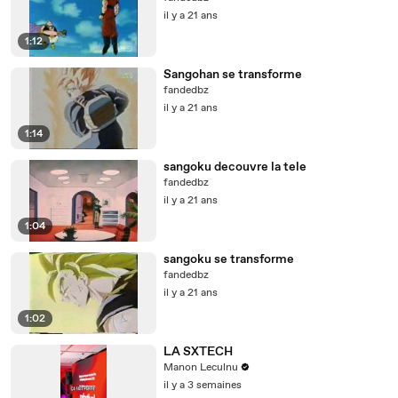
il y a 21 ans
1:12
Sangohan se transforme
fandedbz
il y a 21 ans
1:14
sangoku decouvre la tele
fandedbz
il y a 21 ans
1:04
sangoku se transforme
fandedbz
il y a 21 ans
1:02
LA SXTECH
Manon Leculnu
il y a 3 semaines