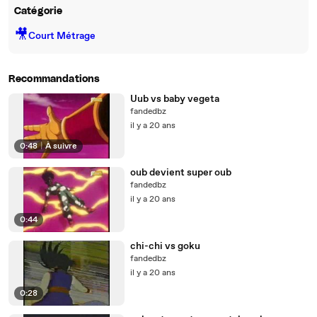
Catégorie
🎥
Court Métrage
Recommandations
Uub vs baby vegeta
fandedbz
il y a 20 ans
0:48
|
À suivre
oub devient super oub
fandedbz
il y a 20 ans
0:44
chi-chi vs goku
fandedbz
il y a 20 ans
0:28