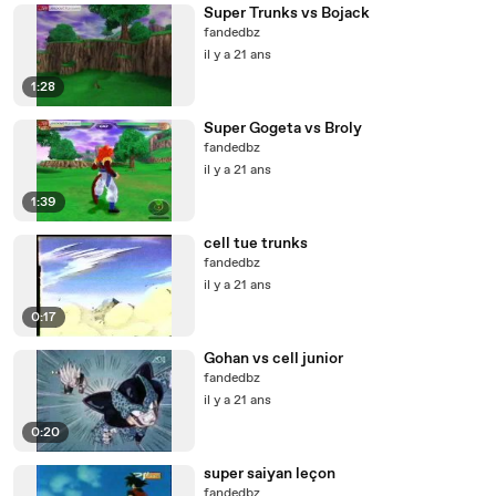
Super Trunks vs Bojack
fandedbz
il y a 21 ans
1:28
Super Gogeta vs Broly
fandedbz
il y a 21 ans
1:39
cell tue trunks
fandedbz
il y a 21 ans
0:17
Gohan vs cell junior
fandedbz
il y a 21 ans
0:20
super saiyan leçon
fandedbz