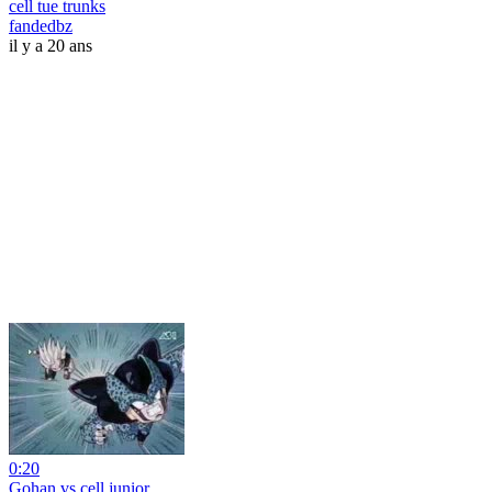
cell tue trunks
fandedbz
il y a 20 ans
0:20
Gohan vs cell junior