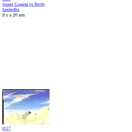
Super Gogeta vs Broly
fandedbz
il y a 20 ans
0:17