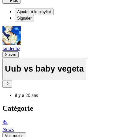
Plus
Ajouter à la playlist
Signaler
fandedbz
Suivre
Uub vs baby vegeta
il y a 20 ans
Catégorie
🗞
News
Voir moins