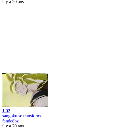
il y a 20 ans
1:02
sangoku se transforme
fandedbz
il y a 20 ans