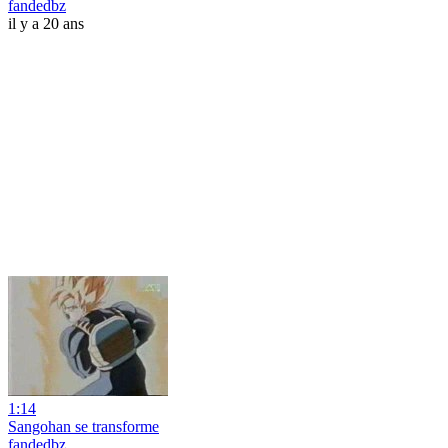
fandedbz
il y a 20 ans
1:14
Sangohan se transforme
fandedbz