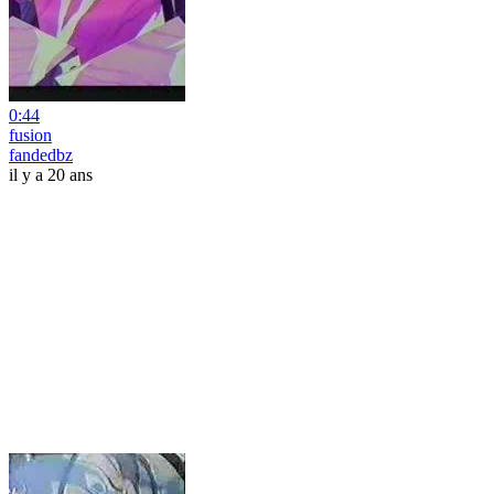
0:44
fusion
fandedbz
il y a 20 ans