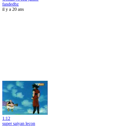
fandedbz
il y a 20 ans
1:12
super saiyan leçon