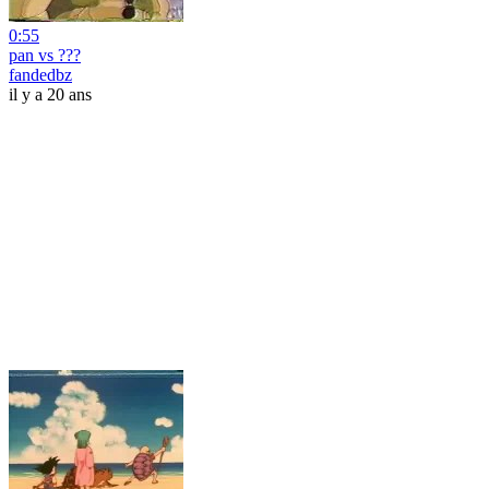
0:55
pan vs ???
fandedbz
il y a 20 ans