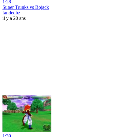
1:28
Super Trunks vs Bojack
fandedbz
il y a 20 ans
1:39