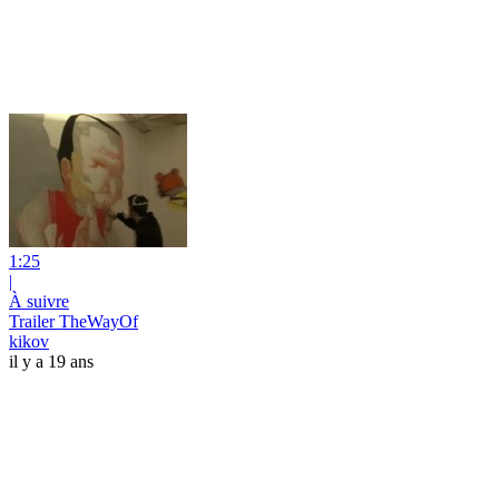
1:25
|
À suivre
Trailer TheWayOf
kikov
il y a 19 ans