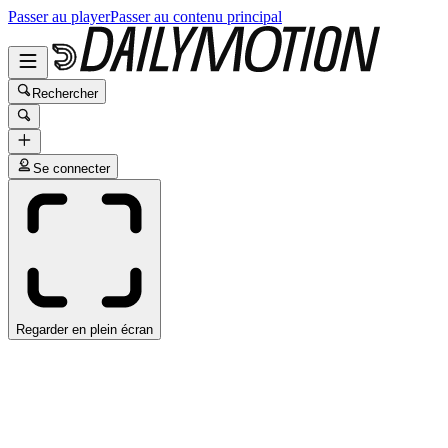
Passer au player
Passer au contenu principal
Rechercher
Se connecter
Regarder en plein écran