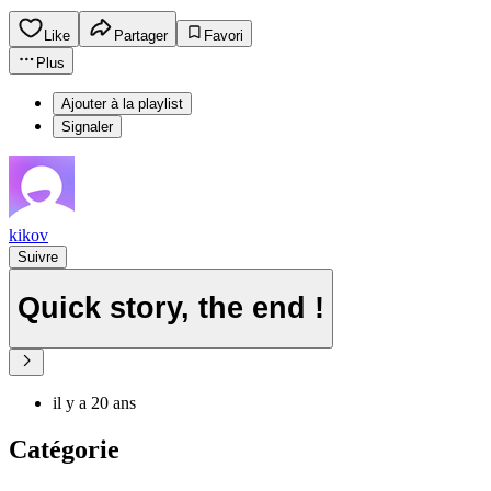
Like
Partager
Favori
Plus
Ajouter à la playlist
Signaler
kikov
Suivre
Quick story, the end !
il y a 20 ans
Catégorie