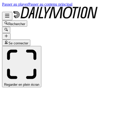
Passer au player
Passer au contenu principal
Rechercher
Se connecter
Regarder en plein écran