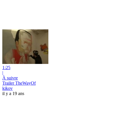
1:25
|
À suivre
Trailer TheWayOf
kikov
il y a 19 ans