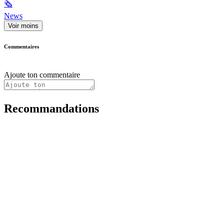
🗞
News
Voir moins
Commentaires
Ajoute ton commentaire
Recommandations