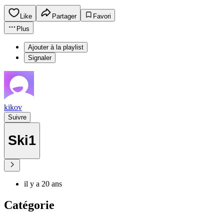
Like
Partager
Favori
Plus
Ajouter à la playlist
Signaler
kikov
Suivre
Ski1
il y a 20 ans
Catégorie