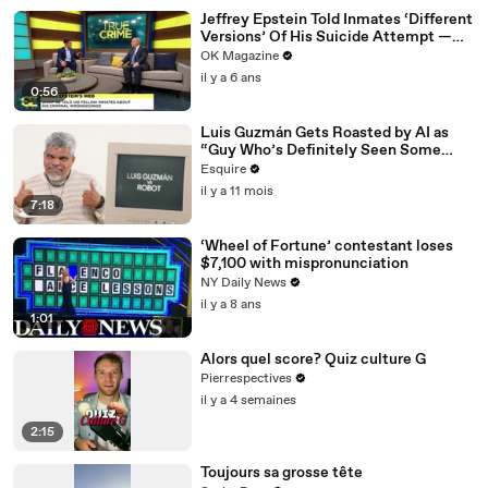
Jeffrey Epstein Told Inmates ‘Different
Versions’ Of His Suicide Attempt —
Watch
OK Magazine
il y a 6 ans
0:56
Luis Guzmán Gets Roasted by AI as
“Guy Who’s Definitely Seen Some
Things” | Esquire
Esquire
il y a 11 mois
7:18
‘Wheel of Fortune’ contestant loses
$7,100 with mispronunciation
NY Daily News
il y a 8 ans
1:01
Alors quel score? Quiz culture G
Pierrespectives
il y a 4 semaines
2:15
Toujours sa grosse tête