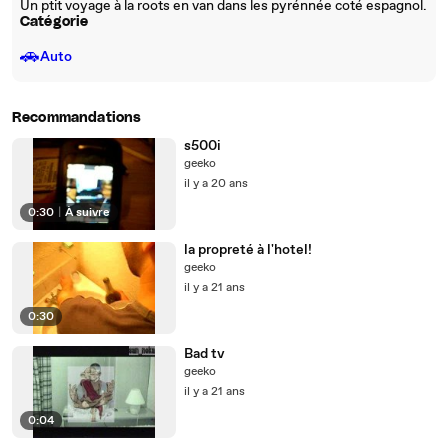
Un ptit voyage à la roots en van dans les pyrénnée coté espagnol.
Catégorie
🚗
Auto
Recommandations
s500i
geeko
il y a 20 ans
0:30
|
À suivre
la propreté à l'hotel!
geeko
il y a 21 ans
0:30
Bad tv
geeko
il y a 21 ans
0:04