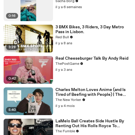
Sacha Borg
il y a 6 semaines
0:16
3 BMX Bikes, 3 Riders, 3 Day Metro
Pass in Lisbon.
Red Bull
il y a 8 ans
3:28
Real Cheeseburger Talk By Andy Reid
ThePostGame
il y a 3 ans
0:42
Charles Melton Loves Anime (and Is
Tired of Beefing with People) | The
New Yorker Mini Interview
The New Yorker
il y a 4 mois
5:40
LaMelo Ball Creates Side Hustle By
Renting Out His Rolls Royce To
Women Who Want To FLEX On The
The Fumble