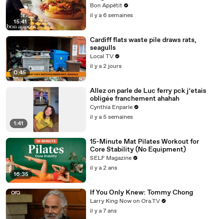
Bon Appétit
il y a 6 semaines
15:41
Cardiff flats waste pile draws rats,
seagulls
Local TV
il y a 2 jours
0:45
Allez on parle de Luc ferry pck j’etais
obligée franchement ahahah
Cynthia Enparle
il y a 5 semaines
1:41
15-Minute Mat Pilates Workout for
Core Stability (No Equipment)
SELF Magazine
il y a 2 ans
16:35
If You Only Knew: Tommy Chong
Larry King Now on Ora.TV
il y a 7 ans