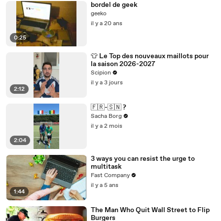
bordel de geek
geeko
il y a 20 ans
0:25
👕 Le Top des nouveaux maillots pour
la saison 2026-2027
Scipion
il y a 3 jours
2:12
🇫🇷-🇸🇳 ?
Sacha Borg
il y a 2 mois
2:04
3 ways you can resist the urge to
multitask
Fast Company
il y a 5 ans
1:44
The Man Who Quit Wall Street to Flip
Burgers