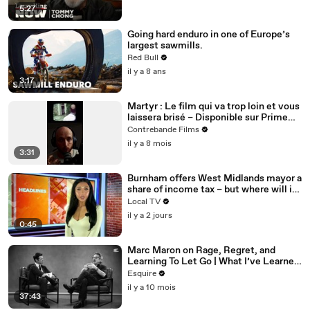
5:27
Going hard enduro in one of Europe’s
largest sawmills.
Red Bull
il y a 8 ans
3:17
Martyr : Le film qui va trop loin et vous
laissera brisé – Disponible sur Prime
Video
Contrebande Films
il y a 8 mois
3:31
Burnham offers West Midlands mayor a
share of income tax – but where will it
be spent?
Local TV
il y a 2 jours
0:45
Marc Maron on Rage, Regret, and
Learning To Let Go | What I’ve Learned
| Esquire
Esquire
il y a 10 mois
37:43