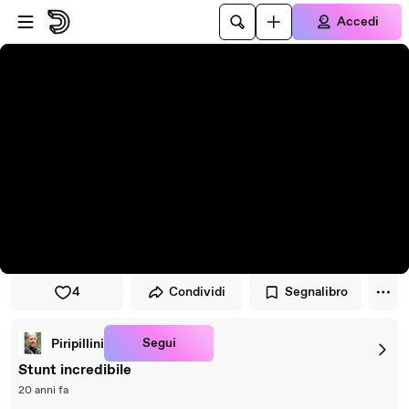
Vai al lettore
Passa al contenuto principale
Accedi
4
Condividi
Segnalibro
Segui
Piripillini
Stunt incredibile
20 anni fa