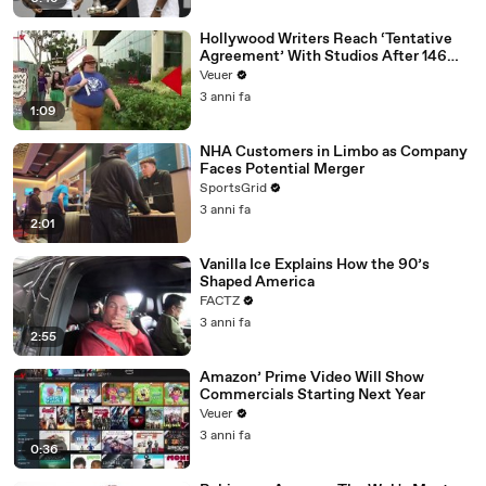
Hollywood Writers Reach ‘Tentative
Agreement’ With Studios After 146
Day Strike
Veuer
3 anni fa
1:09
NHA Customers in Limbo as Company
Faces Potential Merger
SportsGrid
3 anni fa
2:01
Vanilla Ice Explains How the 90’s
Shaped America
FACTZ
3 anni fa
2:55
Amazon’ Prime Video Will Show
Commercials Starting Next Year
Veuer
3 anni fa
0:36