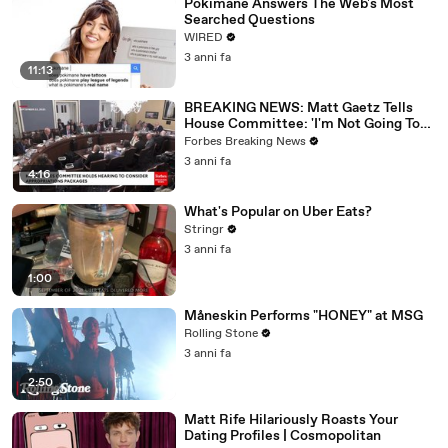
Pokimane Answers The Web's Most
Searched Questions
WIRED
3 anni fa
11:13
BREAKING NEWS: Matt Gaetz Tells
House Committee: 'I'm Not Going To
Vote For A Continuing Resolution'
Forbes Breaking News
3 anni fa
4:16
What's Popular on Uber Eats?
Stringr
3 anni fa
1:00
Måneskin Performs "HONEY" at MSG
Rolling Stone
3 anni fa
2:50
Matt Rife Hilariously Roasts Your
Dating Profiles | Cosmopolitan