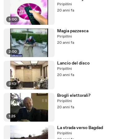
Piripillini
20 anni fa
5:00
Magia pazzesca
Piripillini
20 anni fa
2:00
Lancio del disco
Piripillini
20 anni fa
0:13
Brogli elettorali?
Piripillini
20 anni fa
1:25
La strada verso Bagdad
Piripillini