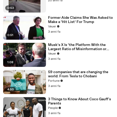
20 anni fa
0:53
Former Aide Claims She Was Asked to
Make a ‘Hit List’ For Trump
Veuer
3 anni fa
0:51
Musk’s X Is ‘the Platform With the
Largest Ratio of Misinformation or
Disinformation’ Amongst All Social
Veuer
Media Platforms
3 anni fa
1:08
59 companies that are changing the
world: From Tesla to Chobani
Fortune
3 anni fa
4:50
3 Things to Know About Coco Gauff's
Parents
People
3 anni fa
0:46