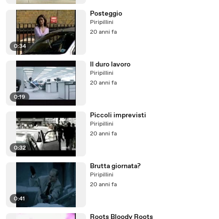
Posteggio
Piripillini
20 anni fa
0:34
Il duro lavoro
Piripillini
20 anni fa
0:19
Piccoli imprevisti
Piripillini
20 anni fa
0:32
Brutta giornata?
Piripillini
20 anni fa
0:41
Roots Bloody Roots