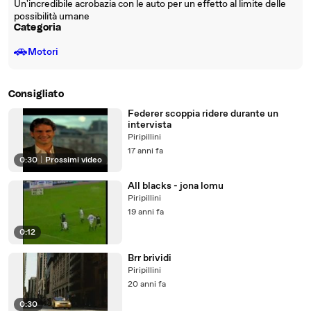
Un'incredibile acrobazia con le auto per un effetto al limite delle
possibilità umane
Categoria
🚗
Motori
Consigliato
Federer scoppia ridere durante un
intervista
Piripillini
17 anni fa
0:30
|
Prossimi video
All blacks - jona lomu
Piripillini
19 anni fa
0:12
Brr brividi
Piripillini
20 anni fa
0:30