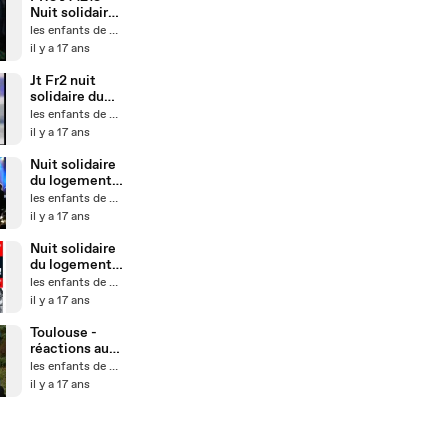
Nuit solidaire
du logement
les enfants de Don Quichotte
Paris Bastille
il y a 17 ans
Jt Fr2 nuit
solidaire du
logement
les enfants de Don Quichotte
2009
il y a 17 ans
Nuit solidaire
du logement
des assos
les enfants de Don Quichotte
unies à Paris
il y a 17 ans
2009
Nuit solidaire
du logement
27 novembre
les enfants de Don Quichotte
2009
il y a 17 ans
Toulouse -
réactions au
plan de
les enfants de Don Quichotte
Benoist
il y a 17 ans
Apparu