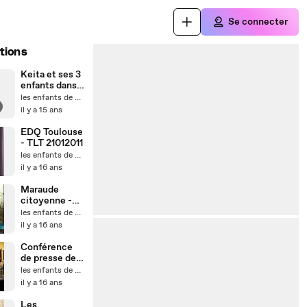
Se connecter
tions
Keita et ses 3
enfants dans
8m2,
les enfants de Don Quichotte
Paris10ème,
il y a 15 ans
depuis 8 ans.
EDQ Toulouse
- TLT 21012011
les enfants de Don Quichotte
il y a 16 ans
Maraude
citoyenne -
EDQ Toulouse
les enfants de Don Quichotte
il y a 16 ans
Conférence
de presse des
associations
les enfants de Don Quichotte
unies
il y a 16 ans
03/03/10
Les