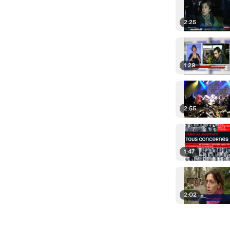
2:25
1:29
2:55
1:47
2:02