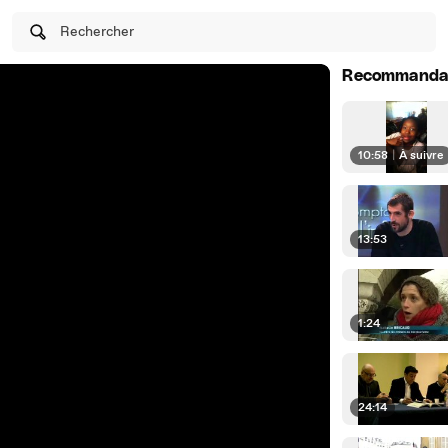
Rechercher
Recommanda
10:58
|
À suivre
13:53
1:24
24:14