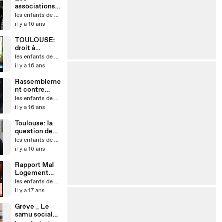
associations
encerclées
les enfants de Don Quichotte
par la police à
il y a 16 ans
l'Elysée
TOULOUSE:
droit à
l'ingérence
les enfants de Don Quichotte
sociale
il y a 16 ans
Rassembleme
nt contre
l'expulsion de
les enfants de Don Quichotte
sans abri à
il y a 16 ans
Toulouse
Toulouse: la
question des
logements
les enfants de Don Quichotte
vacants
il y a 16 ans
Rapport Mal
Logement
2010 - FAP
les enfants de Don Quichotte
il y a 17 ans
Grève _ Le
samu social