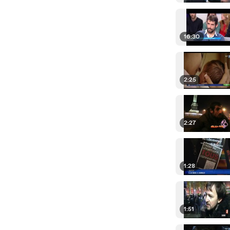
16:30
2:25
2:27
1:28
1:51