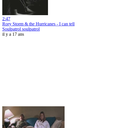
2:47
Rory Storm & the Hurricanes - I can tell
Soulpatrol soulpatrol
il y a 17 ans