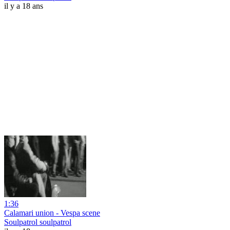
il y a 18 ans
1:36
Calamari union - Vespa scene
Soulpatrol soulpatrol