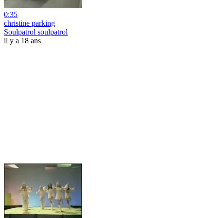
0:35
christine parking
Soulpatrol soulpatrol
il y a 18 ans