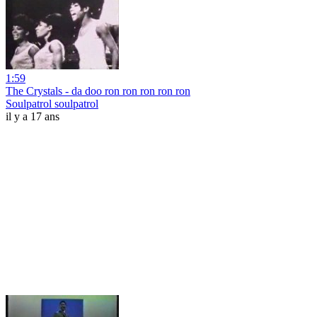
1:59
The Crystals - da doo ron ron ron ron ron
Soulpatrol soulpatrol
il y a 17 ans