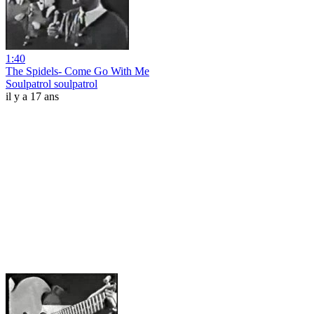
1:40
The Spidels- Come Go With Me
Soulpatrol soulpatrol
il y a 17 ans