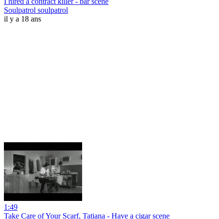
I hired a contract killer - bar scene
Soulpatrol soulpatrol
il y a 18 ans
1:49
Take Care of Your Scarf, Tatiana - Have a cigar scene