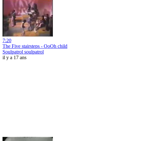
7:20
The Five stairsteps - OoOh child
Soulpatrol soulpatrol
il y a 17 ans