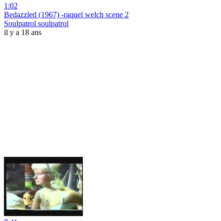
1:02
Bedazzled (1967) -raquel welch scene 2
Soulpatrol soulpatrol
il y a 18 ans