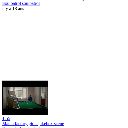
Soulpatrol soulpatrol
il y a 18 ans
1:55
Match factory girl - jukebox scene