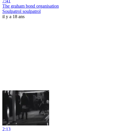
7:41
The graham bond organisation
Soulpatrol soulpatrol
il y a 18 ans
2:13