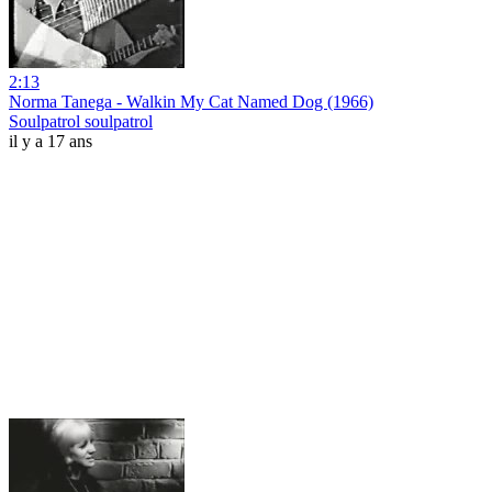
2:13
Norma Tanega - Walkin My Cat Named Dog (1966)
Soulpatrol soulpatrol
il y a 17 ans