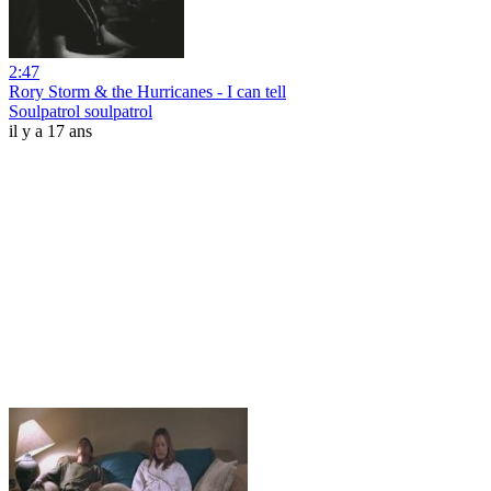
2:47
Rory Storm & the Hurricanes - I can tell
Soulpatrol soulpatrol
il y a 17 ans