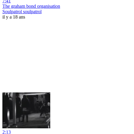
7:41
The graham bond organisation
Soulpatrol soulpatrol
il y a 18 ans
2:13