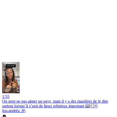
1:55
On peut ne pas aimer un pays, mais il y a des manières de le dire
surtout lorsqu’il s’agit de lieux religieux important 🤗🇰🇭
lou-andréa ౨ৎ