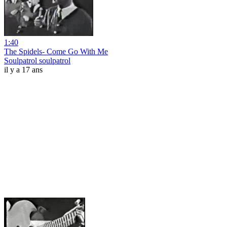
1:40
The Spidels- Come Go With Me
Soulpatrol soulpatrol
il y a 17 ans