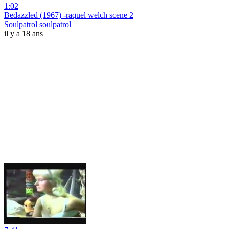
1:02
Bedazzled (1967) -raquel welch scene 2
Soulpatrol soulpatrol
il y a 18 ans