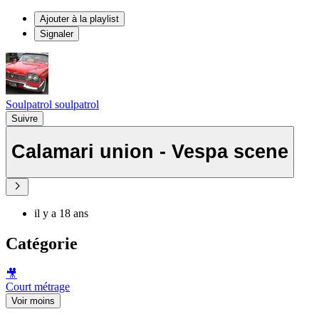
Ajouter à la playlist
Signaler
Soulpatrol soulpatrol
Suivre
Calamari union - Vespa scene
il y a 18 ans
Catégorie
🎥
Court métrage
Voir moins