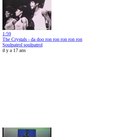
1:59
The Crystals - da doo ron ron ron ron ron
Soulpatrol soulpatrol
il y a 17 ans