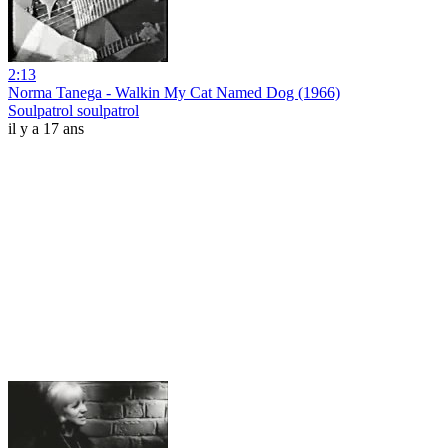
2:13
Norma Tanega - Walkin My Cat Named Dog (1966)
Soulpatrol soulpatrol
il y a 17 ans