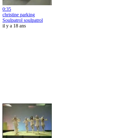
0:35
christine parking
Soulpatrol soulpatrol
il y a 18 ans