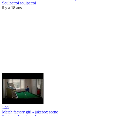
Soulpatrol soulpatrol
il y a 18 ans
1:55
Match factory girl - jukebox scene