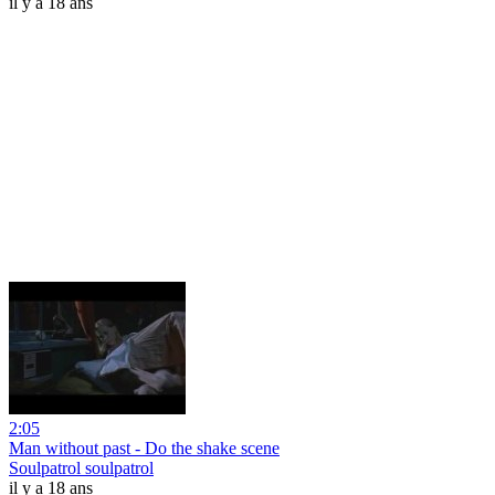
il y a 18 ans
2:05
Man without past - Do the shake scene
Soulpatrol soulpatrol
il y a 18 ans