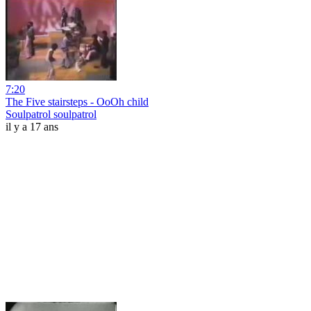
7:20
The Five stairsteps - OoOh child
Soulpatrol soulpatrol
il y a 17 ans