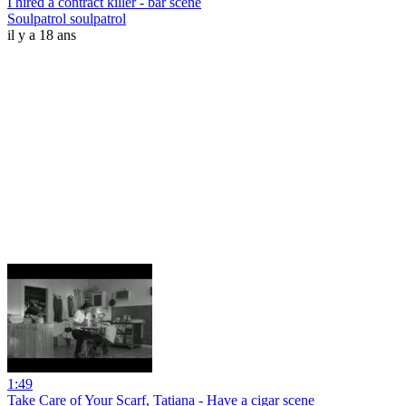
I hired a contract killer - bar scene
Soulpatrol soulpatrol
il y a 18 ans
1:49
Take Care of Your Scarf, Tatiana - Have a cigar scene