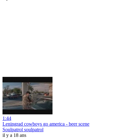
1:44
Leningrad cowboys go america - beer scene
Soulpatrol soulpatrol
il y a 18 ans