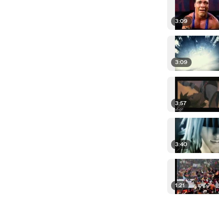
3:09
3:09
3:57
3:40
1:21