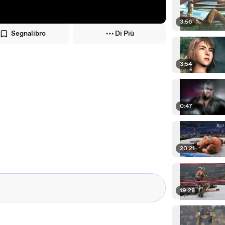
3:56
Segnalibro
Di Più
3:54
0:47
20:21
19:28