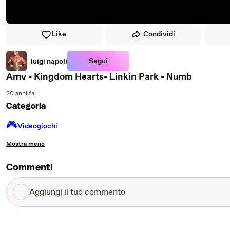
Like
Condividi
Segui
luigi napoli
Amv - Kingdom Hearts- Linkin Park - Numb
20 anni fa
Categoria
🎮️
Videogiochi
Mostra meno
Commenti
Aggiungi
il
tuo
commento