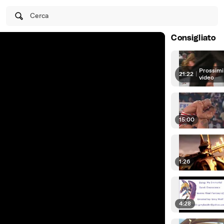
Cerca
Consigliato
Prossimi
21:22
|
video
15:00
1:26
4:28