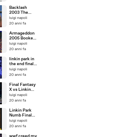
Backlash
2003 The
Rock vs
luigi napoli
Goldberg
20 anni fa
Armageddon
2005 Booker
T vs Chris
luigi napoli
Benoit
20 anni fa
linkin park in
the end final
fantasy 9
luigi napoli
20 anni fa
Final Fantasy
X vs Linkin
Park In he End
luigi napoli
20 anni fa
Linkin Park
Numb Final
Fantasy VIII
luigi napoli
20 anni fa
wwf creed my