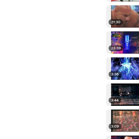
21:30
23:39
3:36
3:44
3:09