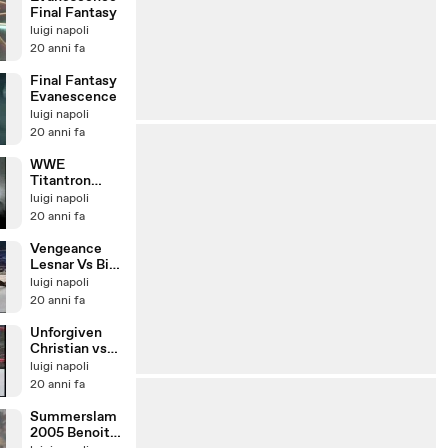
Final Fantasy
luigi napoli
20 anni fa
Final Fantasy
Evanescence
luigi napoli
20 anni fa
WWE
Titantron
Kane & The
luigi napoli
Undertaker
20 anni fa
Vengeance
Lesnar Vs Big
Show Vs
luigi napoli
Angle
20 anni fa
Unforgiven
Christian vs
Jericho vs
luigi napoli
RVD
20 anni fa
Summerslam
2005 Benoit