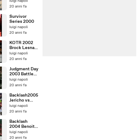
vs Jordan
luigi napoli
20 anni fa
Survivor
Series 2000
luigi napoli
20 anni fa
KOTR 2002
Brock Lesnar
vs Rob Van
luigi napoli
Dam
20 anni fa
Judgment Day
2003 Battle
Royal
luigi napoli
20 anni fa
Backlash2005
Jericho vs
Benjamin
luigi napoli
20 anni fa
Backlash
2004 Benoit
Vs HHH Vs
luigi napoli
HBK
20 anni fa