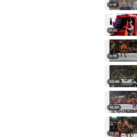
3:16
0:30
9:16
20:49
16:24
32:55