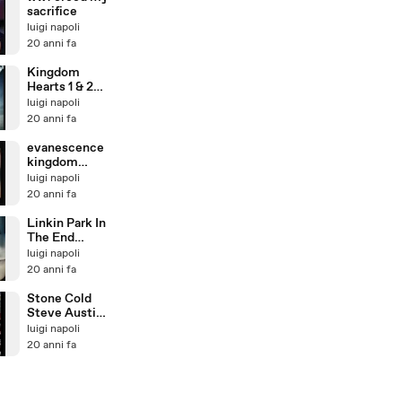
sacrifice
luigi napoli
20 anni fa
Kingdom
Hearts 1 & 2
Evanescence
luigi napoli
Haunted
20 anni fa
evanescence
kingdom
hearts 2
luigi napoli
20 anni fa
Linkin Park In
The End
Kingdom
luigi napoli
Hearts 2
20 anni fa
Stone Cold
Steve Austin
Returns To
luigi napoli
Raw
20 anni fa