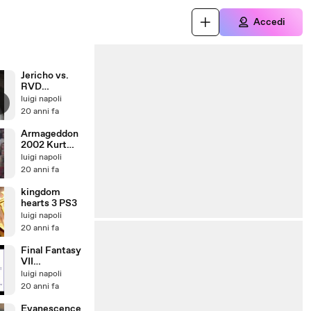
Accedi
Jericho vs.
RVD
Unforgiven
luigi napoli
2001
20 anni fa
Armageddon
2002 Kurt
Angle vs. Big
luigi napoli
Show
20 anni fa
kingdom
hearts 3 PS3
luigi napoli
20 anni fa
Final Fantasy
VII
Evanescence
luigi napoli
20 anni fa
Evanescence