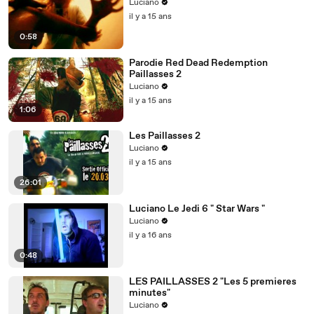
Luciano
il y a 15 ans
0:58
Parodie Red Dead Redemption
Paillasses 2
Luciano
il y a 15 ans
1:06
Les Paillasses 2
Luciano
il y a 15 ans
26:01
Luciano Le Jedi 6 " Star Wars "
Luciano
il y a 16 ans
0:48
LES PAILLASSES 2 "Les 5 premieres
minutes"
Luciano