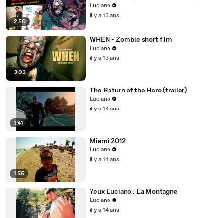
Luciano et Nicolin )
Luciano
il y a 13 ans
2:50
WHEN - Zombie short film
Luciano
il y a 13 ans
3:03
The Return of the Hero (trailer)
Luciano
il y a 14 ans
1:41
Miami 2012
Luciano
il y a 14 ans
1:55
Yeux Luciano : La Montagne
Luciano
il y a 14 ans