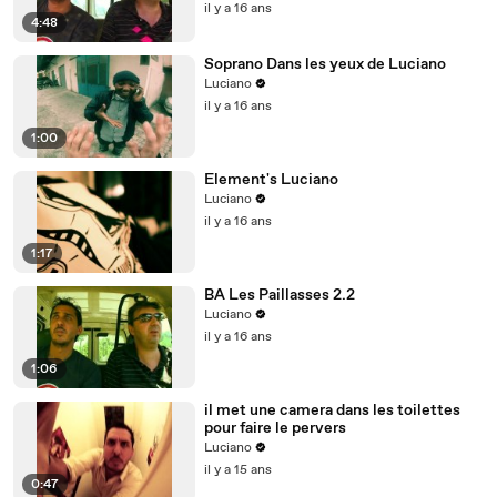
il y a 16 ans
4:48
Soprano Dans les yeux de Luciano
Luciano
il y a 16 ans
1:00
Element's Luciano
Luciano
il y a 16 ans
1:17
BA Les Paillasses 2.2
Luciano
il y a 16 ans
1:06
il met une camera dans les toilettes
pour faire le pervers
Luciano
il y a 15 ans
0:47