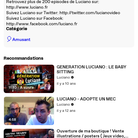
Retrouvez plus de 200 episodes de Luciano sur:
http://www.luciano.fr
Suivez Luciano sur Twitter: http://twitter.com/lucianovideo
Suivez Luciano sur Facebook:
http://www.facebook.com/luciano.fr
Catégorie
🎈
Amusant
Recommandations
GENERATION LUCIANO : LE BABY
SITTING
Luciano
il y a 10 ans
11:10
|
À suivre
LUCIANO - ADOPTE UN MEC
Luciano
il y a 12 ans
4:58
Ouverture de ma boutique ! Vente
illustrations / posters ( Jeux video,