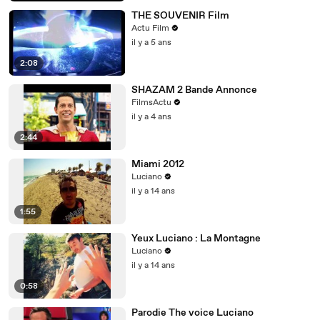
THE SOUVENIR Film
Actu Film
il y a 5 ans
2:08
SHAZAM 2 Bande Annonce
FilmsActu
il y a 4 ans
2:44
Miami 2012
Luciano
il y a 14 ans
1:55
Yeux Luciano : La Montagne
Luciano
il y a 14 ans
0:58
Parodie The voice Luciano