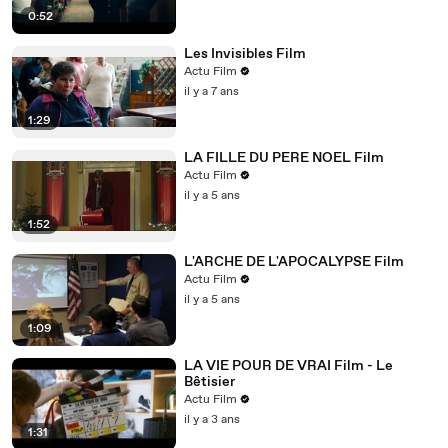
0:52
Les Invisibles Film
Actu Film
il y a 7 ans
1:29
LA FILLE DU PERE NOEL Film
Actu Film
il y a 5 ans
1:52
L'ARCHE DE L'APOCALYPSE Film
Actu Film
il y a 5 ans
1:09
LA VIE POUR DE VRAI Film - Le
Bêtisier
Actu Film
il y a 3 ans
1:31