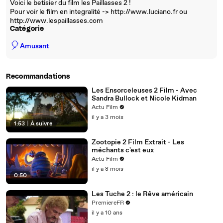
Voici le betisier du film les Paillasses 2 !
Pour voir le film en integralité -> http://www.luciano.fr ou
http://www.lespaillasses.com
Catégorie
🎈
Amusant
Recommandations
Les Ensorceleuses 2 Film - Avec
Sandra Bullock et Nicole Kidman
Actu Film
il y a 3 mois
1:53
|
À suivre
Zootopie 2 Film Extrait - Les
méchants c'est eux
Actu Film
il y a 8 mois
0:50
Les Tuche 2 : le Rêve américain
PremiereFR
il y a 10 ans