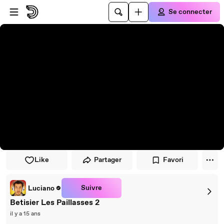
Passer au player
Passer au contenu principal
Se connecter
Like
Partager
Favori
Suivre
Luciano
Betisier Les Paillasses 2
il y a 15 ans