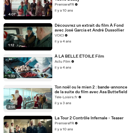
PremiereFR
il y a 10 ans
4:07
Découvrez un extrait du film À Fond
avec José Garcia et André Dussollier
VOICI
il y a 4 ans
1:12
À LA BELLE ÉTOILE Film
Actu Film
il y a 4 ans
1:33
Ton noël ou le mien 2 : bande-annonce
de la suite du film avec Asa Buttefield
Tele-Loisirs.fr
il y a 3 ans
2:14
La Tour 2 Contrôle Infernale - Teaser
PremiereFR
il y a 10 ans