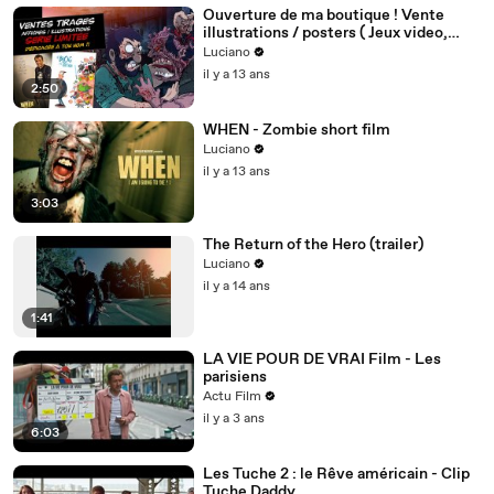
Ouverture de ma boutique ! Vente
illustrations / posters ( Jeux video,
Luciano et Nicolin )
Luciano
il y a 13 ans
2:50
WHEN - Zombie short film
Luciano
il y a 13 ans
3:03
The Return of the Hero (trailer)
Luciano
il y a 14 ans
1:41
LA VIE POUR DE VRAI Film - Les
parisiens
Actu Film
il y a 3 ans
6:03
Les Tuche 2 : le Rêve américain - Clip
Tuche Daddy