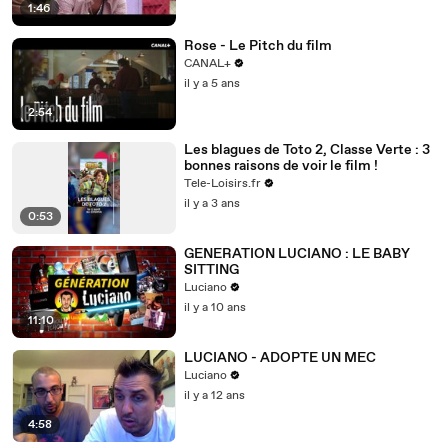
1:46
Rose - Le Pitch du film
CANAL+
il y a 5 ans
2:54
Les blagues de Toto 2, Classe Verte : 3
bonnes raisons de voir le film !
Tele-Loisirs.fr
il y a 3 ans
0:53
GENERATION LUCIANO : LE BABY
SITTING
Luciano
il y a 10 ans
11:10
LUCIANO - ADOPTE UN MEC
Luciano
il y a 12 ans
4:58