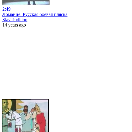
2:49
Ломание. Русская боевая пляска
SlavTradition
14 years ago