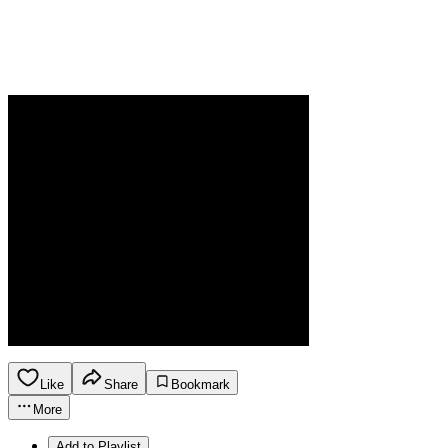
Like
Share
Bookmark
More
Add to Playlist