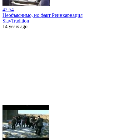
42:54
Необъяснимо, но факт Реинкарнация
SlavTradition
14 years ago