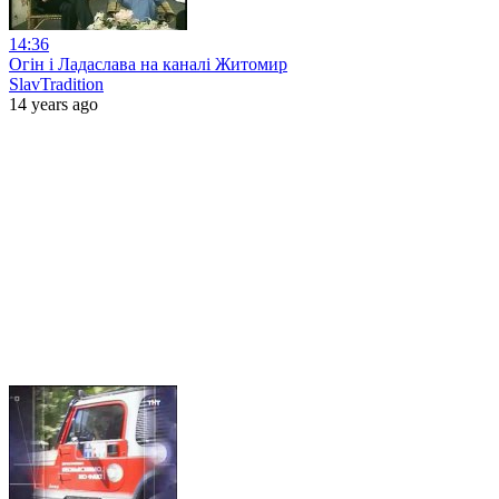
14:36
Огін і Ладаслава на каналі Житомир
SlavTradition
14 years ago