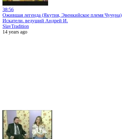
38:56
Ожившая легенда (Якутия, Эвенкийское племя Чучуна)
Искатели. ведущий Андрей И.
SlavTradition
14 years ago