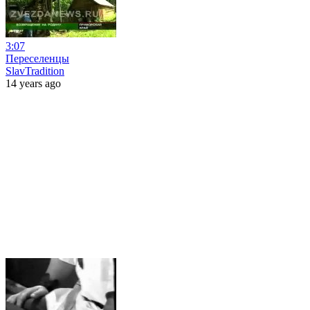
3:07
Переселенцы
SlavTradition
14 years ago