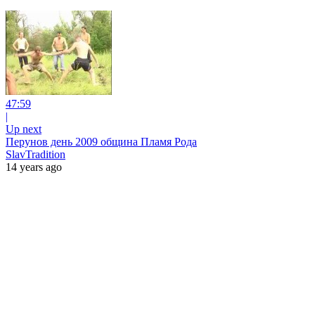
47:59
|
Up next
Перунов день 2009 община Пламя Рода
SlavTradition
14 years ago