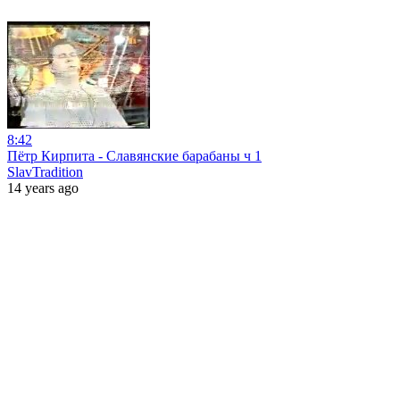
8:42
Пётр Кирпита - Славянские барабаны ч 1
SlavTradition
14 years ago