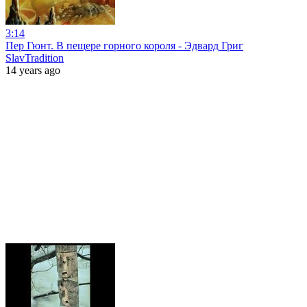
3:14
Пер Гюнт. В пещере горного короля - Эдвард Григ
SlavTradition
14 years ago