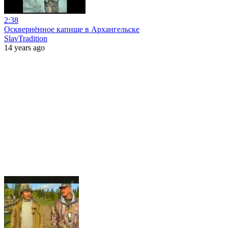
2:38
Осквернённое капище в Архангельске
SlavTradition
14 years ago