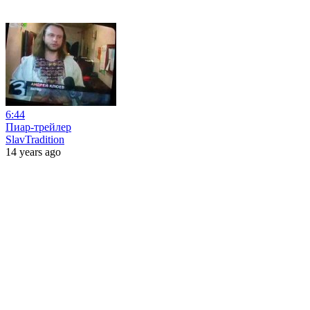
6:44
Пиар-трейлер
SlavTradition
14 years ago