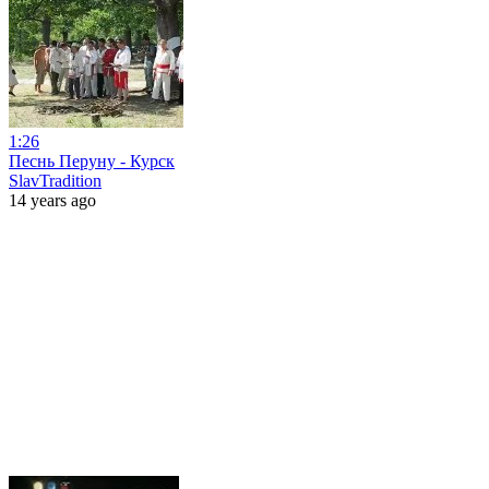
1:26
Песнь Перуну - Курск
SlavTradition
14 years ago