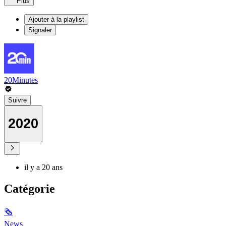
Plus
Ajouter à la playlist
Signaler
20Minutes
Suivre
2020
il y a 20 ans
Catégorie
🗞
News