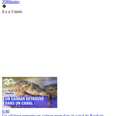
20Minutes
il y a 3 mois
0:40
Un pêcheur remonte un caïman mort dans le canal de Roubaix