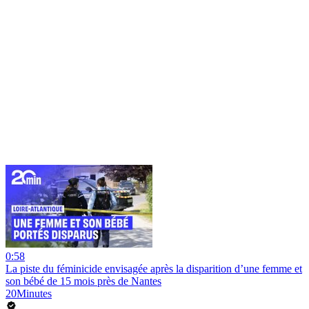
0:58
La piste du féminicide envisagée après la disparition d’une femme et
son bébé de 15 mois près de Nantes
20Minutes