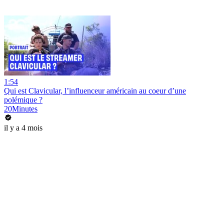
1:54
Qui est Clavicular, l’influenceur américain au coeur d’une
polémique ?
20Minutes
il y a 4 mois