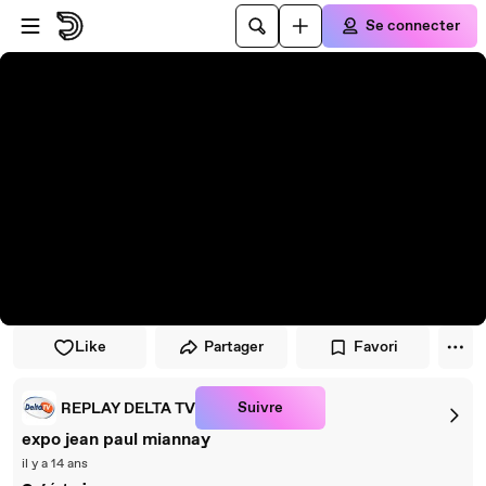
Passer au player
Passer au contenu principal
Se connecter
Like
Partager
Favori
Suivre
REPLAY DELTA TV
expo jean paul miannay
il y a 14 ans