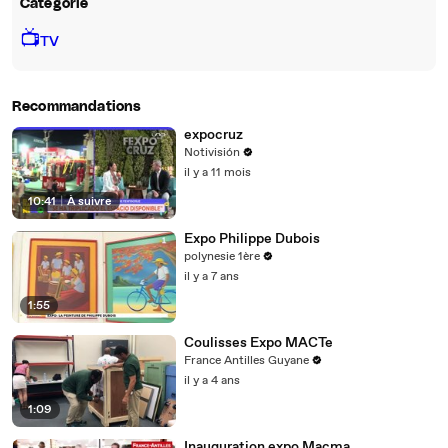
Catégorie
📺
TV
Recommandations
expocruz
Notivisión
il y a 11 mois
10:41
|
À suivre
Expo Philippe Dubois
polynesie 1ère
il y a 7 ans
1:55
Coulisses Expo MACTe
France Antilles Guyane
il y a 4 ans
1:09
Inauguration expo Macma