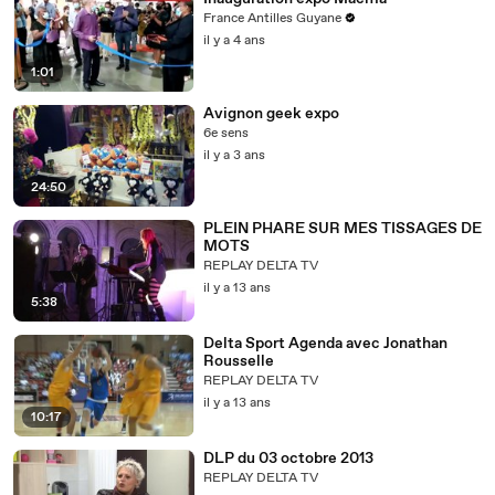
France Antilles Guyane
il y a 4 ans
1:01
Avignon geek expo
6e sens
il y a 3 ans
24:50
PLEIN PHARE SUR MES TISSAGES DE
MOTS
REPLAY DELTA TV
il y a 13 ans
5:38
Delta Sport Agenda avec Jonathan
Rousselle
REPLAY DELTA TV
il y a 13 ans
10:17
DLP du 03 octobre 2013
REPLAY DELTA TV