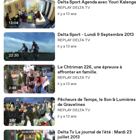
Delta Sport Agenda avec Youri Kalenga
REPLAY DELTA TV
il y a 13 ans
13:04
Delta Sport - Lundi 9 Septembre 2013
REPLAY DELTA TV
il y a 13 ans
22:30
Le Chtriman 226, une épreuve à
affronter en famille.
REPLAY DELTA TV
il y a 13 ans
2:48
Pêcheurs de Temps, le Son & Lumières
de Gravelines
REPLAY DELTA TV
il y a 13 ans
3:47
Delta Tv Le journal de l'été : Mardi 23
juillet 2013