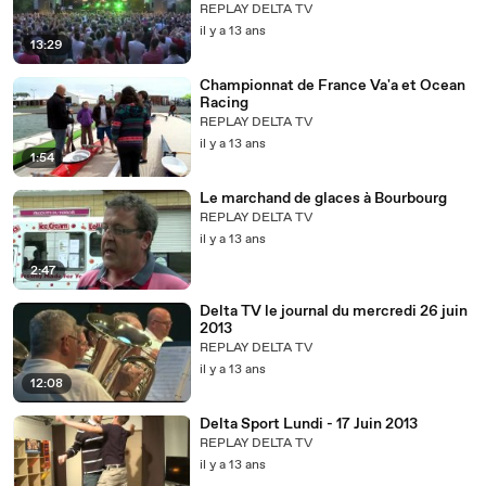
REPLAY DELTA TV
il y a 13 ans
13:29
Championnat de France Va'a et Ocean
Racing
REPLAY DELTA TV
il y a 13 ans
1:54
Le marchand de glaces à Bourbourg
REPLAY DELTA TV
il y a 13 ans
2:47
Delta TV le journal du mercredi 26 juin
2013
REPLAY DELTA TV
il y a 13 ans
12:08
Delta Sport Lundi - 17 Juin 2013
REPLAY DELTA TV
il y a 13 ans