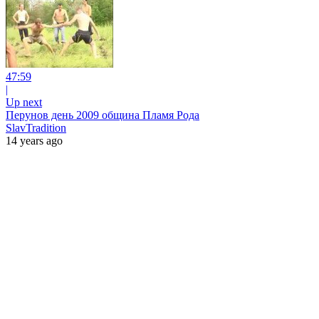
47:59
|
Up next
Перунов день 2009 община Пламя Рода
SlavTradition
14 years ago