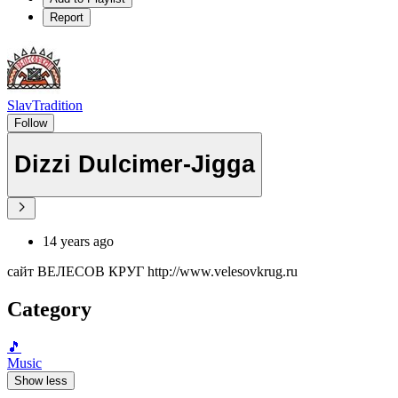
Report
SlavTradition
Follow
Dizzi Dulcimer-Jigga
14 years ago
сайт ВЕЛЕСОВ КРУГ http://www.velesovkrug.ru
Category
🎵
Music
Show less