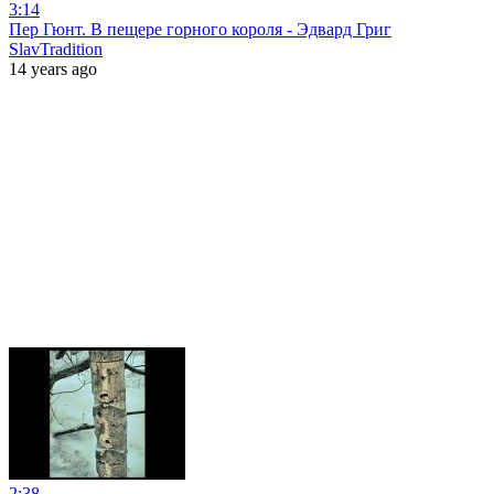
3:14
Пер Гюнт. В пещере горного короля - Эдвард Григ
SlavTradition
14 years ago
2:38