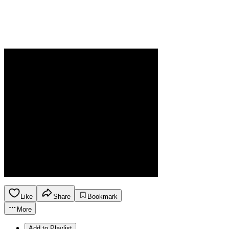
Like
Share
Bookmark
More
Add to Playlist