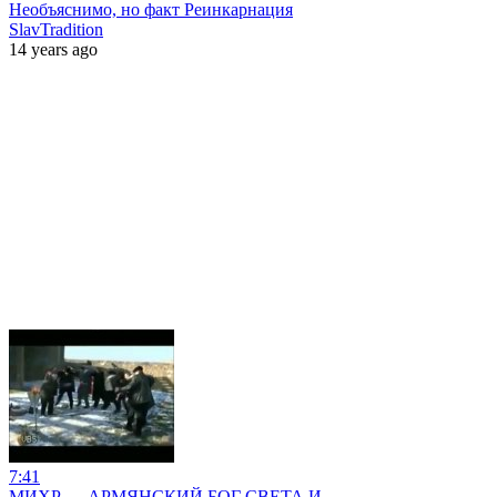
Необъяснимо, но факт Реинкарнация
SlavTradition
14 years ago
7:41
МИХР — АРМЯНСКИЙ БОГ СВЕТА И