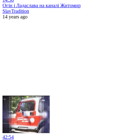
Огін і Ладаслава на каналі Житомир
SlavTradition
14 years ago
42:54