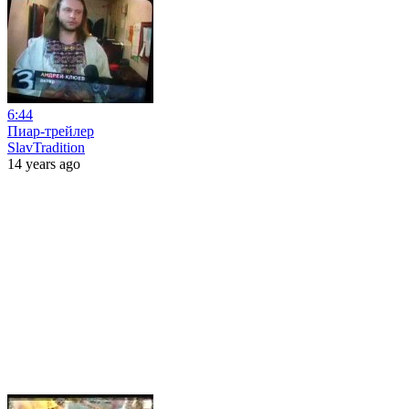
6:44
Пиар-трейлер
SlavTradition
14 years ago