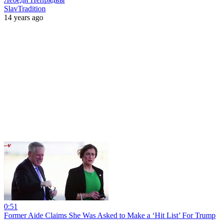
SlavTradition
14 years ago
0:51
Former Aide Claims She Was Asked to Make a ‘Hit List’ For Trump