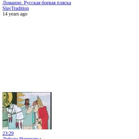
Ломание. Русская боевая пляска
SlavTradition
14 years ago
23:29
Лебеди Непрядвы