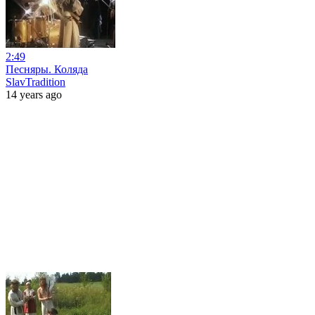
2:49
Песняры. Коляда
SlavTradition
14 years ago