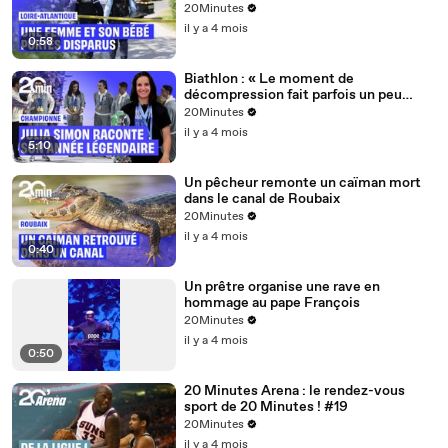
de 15 mois près de Nantes
20Minutes
il y a 4 mois
0:58
Biathlon : « Le moment de
décompression fait parfois un peu
peur »... Julia Simon et l'après saison
20Minutes
olympique
il y a 4 mois
5:10
Un pêcheur remonte un caïman mort
dans le canal de Roubaix
20Minutes
il y a 4 mois
0:40
Un prêtre organise une rave en
hommage au pape François
20Minutes
il y a 4 mois
0:50
20 Minutes Arena : le rendez-vous
sport de 20 Minutes ! #19
20Minutes
il y a 4 mois