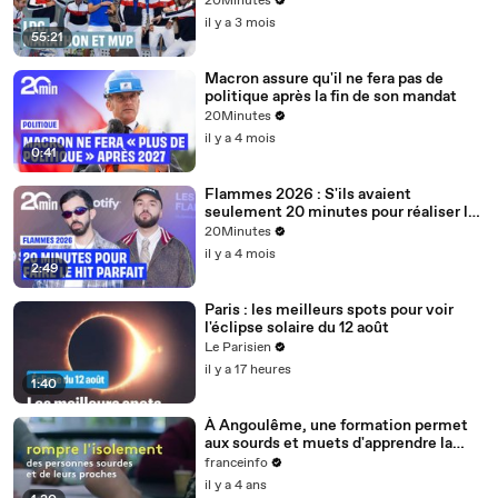
20Minutes
il y a 3 mois
55:21
Macron assure qu'il ne fera pas de
politique après la fin de son mandat
20Minutes
il y a 4 mois
0:41
Flammes 2026 : S'ils avaient
seulement 20 minutes pour réaliser le
hit parfait, quelle serait la recette ?
20Minutes
il y a 4 mois
2:49
Paris : les meilleurs spots pour voir
l'éclipse solaire du 12 août
Le Parisien
il y a 17 heures
1:40
À Angoulême, une formation permet
aux sourds et muets d'apprendre la
langue des signes
franceinfo
il y a 4 ans