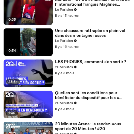
l’international français Maghnes
Akliouche
Le Parisien
il y a 15 heures
0:35
Une chaussure rattrapée en plein vol
dans des montagne russes
Le Parisien
il y a 16 heures
0:54
LES PHOBIES, comment s'en sortir ?
20Minutes
il y a 3 mois
25:54
Quelles sont les conditions pour
bénéficier du dispositif pour les «
grands rouleurs » ?
20Minutes
il y a 3 mois
1:09
20 Minutes Arena : le rendez-vous
sport de 20 Minutes ! #20