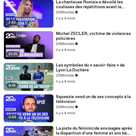
La chanteuse Ronisia a dévoilé les
coulisses des répétitions avant la
quatrième édition des Flammes
20Minutes
il y a 4 mois
2:52
Michel ZECLER, victime de violences
policières
20Minutes
il y a 4 mois
21:35
Les symboles du « savoir-faire » de
Lyon La Duchère
20Minutes
il y a 4 mois
6:18
Squeezie vend un de ses concepts à la
télévision
20Minutes
il y a 4 mois
0:56
La piste du féminicide envisagée après
la disparition d’une femme et son bébé