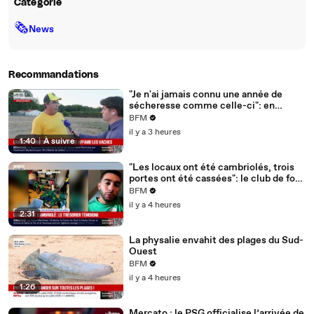
Catégorie
🗞
News
Recommandations
"Je n'ai jamais connu une année de
sécheresse comme celle-ci": en
Charente-Maritime, à cause de la
BFM
sécheresse, l'herbe de cette prairie
il y a 3 heures
n'est plus comestible pour les vaches
1:40
|
À suivre
depuis le 1er juin
"Les locaux ont été cambriolés, trois
portes ont été cassées": le club de foot
de Champfleur victime d'un
BFM
cambriolage
il y a 4 heures
2:31
La physalie envahit des plages du Sud-
Ouest
BFM
il y a 4 heures
1:26
Mercato : le PSG officialise l’arrivée de