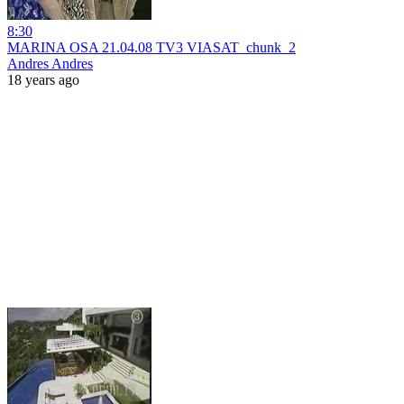
8:30
MARINA OSA 21.04.08 TV3 VIASAT_chunk_2
Andres Andres
18 years ago