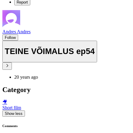
Report
Andres Andres
Follow
TEINE VÕIMALUS ep54
20 years ago
Category
🎥
Short film
Show less
Comments