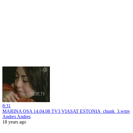
8:31
MARINA OSA 14.04.08 TV3 VIASAT ESTONIA_chunk_3.wmv
Andres Andres
18 years ago