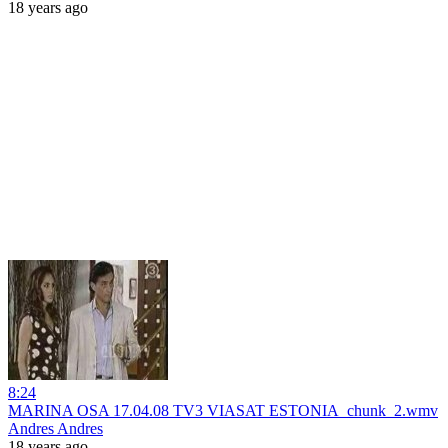
18 years ago
8:24
MARINA OSA 17.04.08 TV3 VIASAT ESTONIA_chunk_2.wmv
Andres Andres
18 years ago