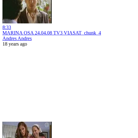
8:33
MARINA OSA 24.04.08 TV3 VIASAT_chunk_4
Andres Andres
18 years ago