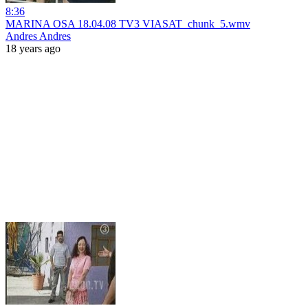
8:36
MARINA OSA 18.04.08 TV3 VIASAT_chunk_5.wmv
Andres Andres
18 years ago