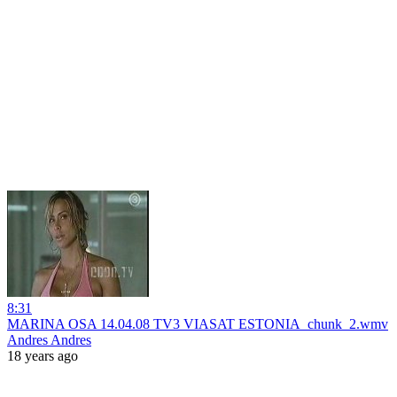
8:31
MARINA OSA 14.04.08 TV3 VIASAT ESTONIA_chunk_2.wmv
Andres Andres
18 years ago