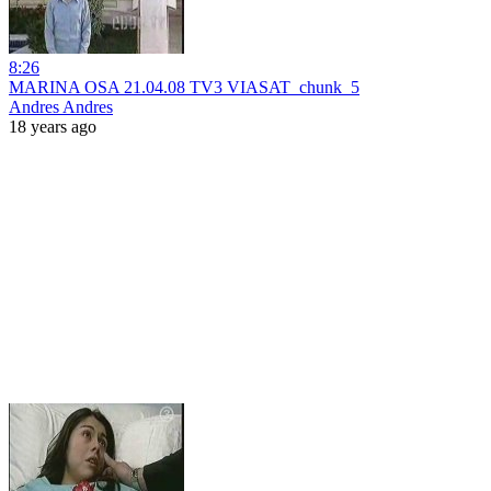
8:26
MARINA OSA 21.04.08 TV3 VIASAT_chunk_5
Andres Andres
18 years ago