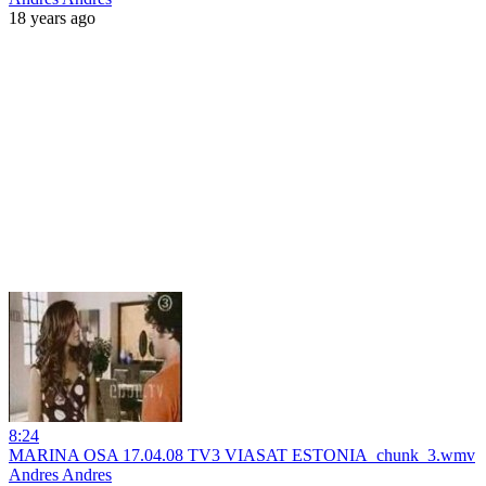
18 years ago
8:24
MARINA OSA 17.04.08 TV3 VIASAT ESTONIA_chunk_3.wmv
Andres Andres