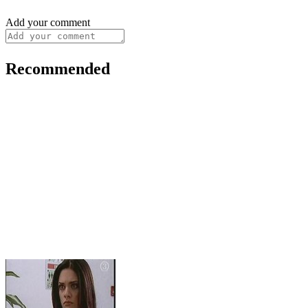
Add your comment
Recommended