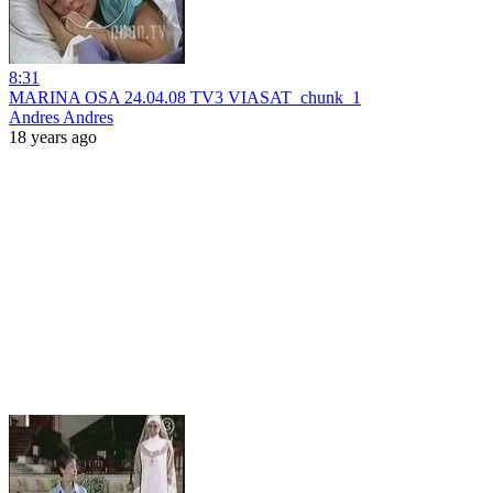
8:31
MARINA OSA 24.04.08 TV3 VIASAT_chunk_1
Andres Andres
18 years ago