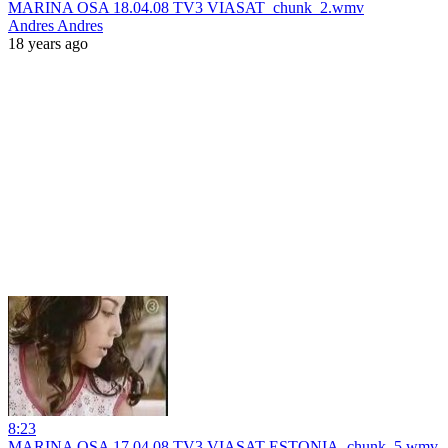
MARINA OSA 18.04.08 TV3 VIASAT_chunk_2.wmv
Andres Andres
18 years ago
8:23
MARINA OSA 17.04.08 TV3 VIASAT ESTONIA_chunk_5.wmv