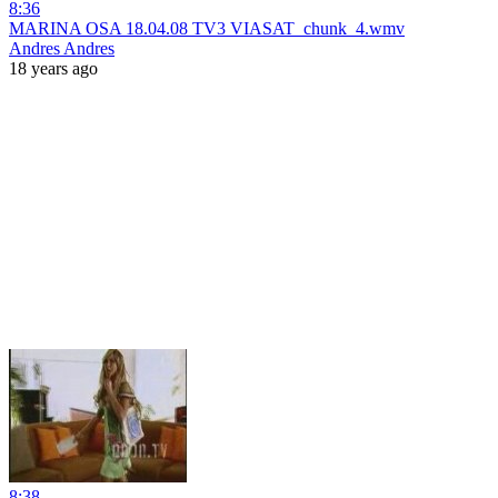
8:36
MARINA OSA 18.04.08 TV3 VIASAT_chunk_4.wmv
Andres Andres
18 years ago
8:38