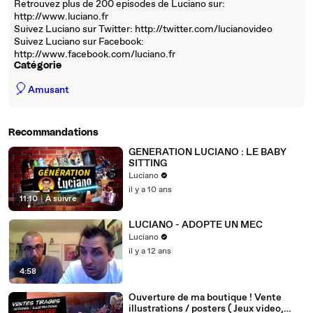
Retrouvez plus de 200 episodes de Luciano sur:
http://www.luciano.fr
Suivez Luciano sur Twitter: http://twitter.com/lucianovideo
Suivez Luciano sur Facebook:
http://www.facebook.com/luciano.fr
Catégorie
🎈
Amusant
Recommandations
GENERATION LUCIANO : LE BABY
SITTING
Luciano
il y a 10 ans
11:10
|
À suivre
LUCIANO - ADOPTE UN MEC
Luciano
il y a 12 ans
4:58
Ouverture de ma boutique ! Vente
illustrations / posters ( Jeux video,