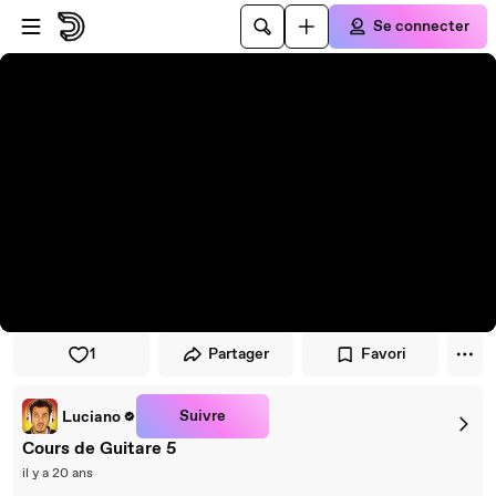
Passer au player
Passer au contenu principal
Se connecter
1
Partager
Favori
Suivre
Luciano
Cours de Guitare 5
il y a 20 ans