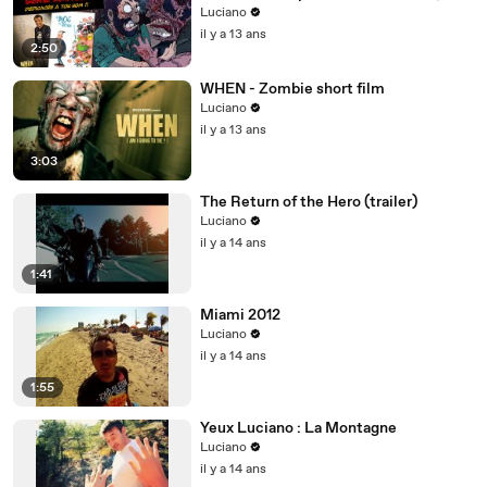
Luciano et Nicolin )
Luciano
il y a 13 ans
2:50
WHEN - Zombie short film
Luciano
il y a 13 ans
3:03
The Return of the Hero (trailer)
Luciano
il y a 14 ans
1:41
Miami 2012
Luciano
il y a 14 ans
1:55
Yeux Luciano : La Montagne
Luciano
il y a 14 ans