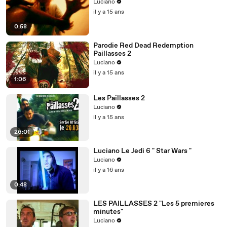
Luciano
il y a 15 ans
0:58
Parodie Red Dead Redemption
Paillasses 2
Luciano
il y a 15 ans
1:06
Les Paillasses 2
Luciano
il y a 15 ans
26:01
Luciano Le Jedi 6 " Star Wars "
Luciano
il y a 16 ans
0:48
LES PAILLASSES 2 "Les 5 premieres
minutes"
Luciano