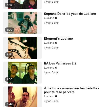
il y a 16 ans
4:48
Soprano Dans les yeux de Luciano
Luciano
il y a 16 ans
1:00
Element's Luciano
Luciano
il y a 16 ans
1:17
BA Les Paillasses 2.2
Luciano
il y a 16 ans
1:06
il met une camera dans les toilettes
pour faire le pervers
Luciano
il y a 15 ans
0:47