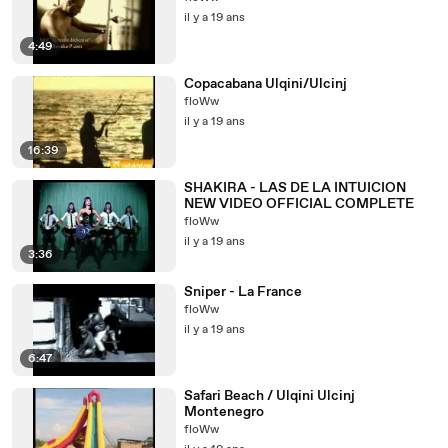
il y a 19 ans
4:49
Copacabana Ulqini/Ulcinj
floWw
il y a 19 ans
16:39
SHAKIRA - LAS DE LA INTUICION
NEW VIDEO OFFICIAL COMPLETE
floWw
il y a 19 ans
3:36
Sniper - La France
floWw
il y a 19 ans
6:47
Safari Beach / Ulqini Ulcinj
Montenegro
floWw