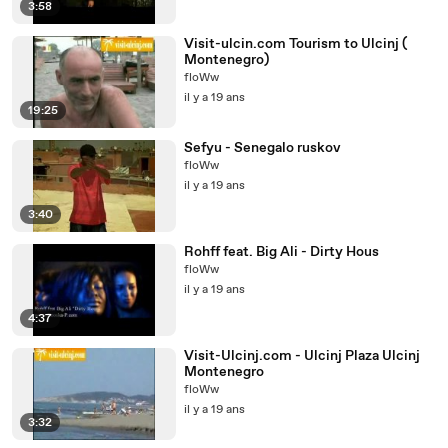
3:58
Visit-ulcin.com Tourism to Ulcinj (
Montenegro)
floWw
il y a 19 ans
19:25
Sefyu - Senegalo ruskov
floWw
il y a 19 ans
3:40
Rohff feat. Big Ali - Dirty Hous
floWw
il y a 19 ans
4:37
Visit-Ulcinj.com - Ulcinj Plaza Ulcinj
Montenegro
floWw
il y a 19 ans
3:32