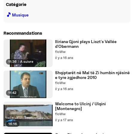
Catégorie
🎵
Musique
Recommandations
Iliriana Gjoni plays Liszt's Vallée
d'Obermann
floWw
il y a 16 ans
11:36
|
À suivre
Shqiptarët në Mal të Zi humbin njësinë
e tyre zgjedhore 2010
floWw
il y a 16 ans
11:42
Welcome to Ulcinj / Ulqini
[Montenegro]
floWw
il y a 17 ans
16:16