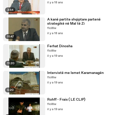
il y a 18 ans
3:54
A kanë partite shqiptare partenë
strategikë në Mal të Zi
floWw
il y a 18 ans
11:47
Ferhat Dinosha
floWw
il y a 19 ans
11:20
Intervistë me Ismet Karamanagën
floWw
il y a 19 ans
5:20
Rohff - Frais ( LE CLIP)
floWw
il y a 19 ans