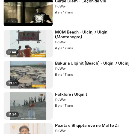
Carpe Diem - Leçon de vie
floWw
il y a 17 ans
5:25
MCM Beach - Ulcinj / Ulqini
(Montenegro)
floWw
il y a 17 ans
0:44
Bukuria Ulqinit [Beach] - Ulqini / Ulcinj
floWw
il y a 17 ans
19:51
Folklore i Ulqinit
floWw
il y a 17 ans
11:24
Pozita e Shqiptareve në Mal te Zi
floWw