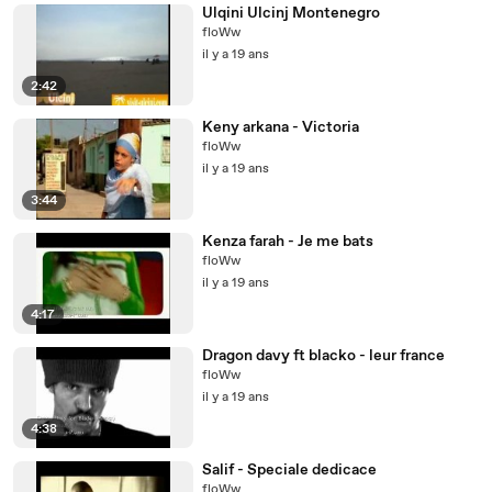
Ulqini Ulcinj Montenegro
floWw
il y a 19 ans
2:42
Keny arkana - Victoria
floWw
il y a 19 ans
3:44
Kenza farah - Je me bats
floWw
il y a 19 ans
4:17
Dragon davy ft blacko - leur france
floWw
il y a 19 ans
4:38
Salif - Speciale dedicace
floWw