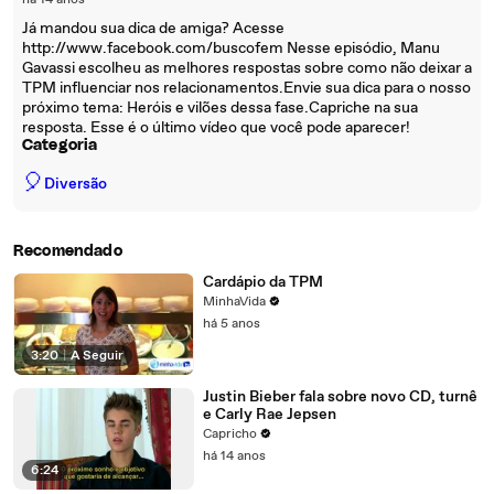
há 14 anos
Já mandou sua dica de amiga? Acesse
http://www.facebook.com/buscofem Nesse episódio, Manu
Gavassi escolheu as melhores respostas sobre como não deixar a
TPM influenciar nos relacionamentos.Envie sua dica para o nosso
próximo tema: Heróis e vilões dessa fase.Capriche na sua
resposta. Esse é o último vídeo que você pode aparecer!
Categoria
🎈
Diversão
Recomendado
Cardápio da TPM
MinhaVida
há 5 anos
3:20
|
A Seguir
Justin Bieber fala sobre novo CD, turnê
e Carly Rae Jepsen
Capricho
há 14 anos
6:24