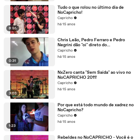
Tudo o que rolou no último dia de
NoCapricho!
Capricho
há 15 anos
6:55
Chris Leão, Pedro Ferraro e Pedro
Negrini dão "oi" direto do
NoCAPRICHO
Capricho
há 15 anos
0:31
NxZero canta "Sem Saída" ao vivo no
NoCAPRICHO 2011!
Capricho
há 15 anos
3:03
Por que está todo mundo de xadrez no
NoCapricho?
Capricho
há 15 anos
1:23
Rebeldes no NoCAPRICHO - Você é o