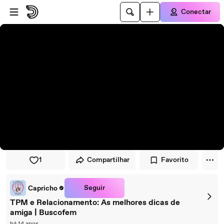
Pular para o player
Ir para o conteúdo principal
Conectar
1
Compartilhar
Favorito
Seguir
Capricho
TPM e Relacionamento: As melhores dicas de
amiga | Buscofem