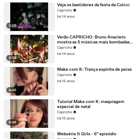
Veja os bastidores da festa da Colcci
Capricho
há 14 anos
3:29
Verão CAPRICHO: Bruno Anacleto
mostra as 5 músicas mais bombadas
do verão!
Capricho
há 14 anos
4:08
Make com K: Trança espinha de peixe
Capricho
há 15 anos
4:49
Tutorial Make com K: maquiagem
especial de natal
Capricho
há 15 anos
8:46
Websérie It Girls - 6º episódio