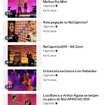
Melhor Pra Mim
Capricho
há 15 anos
3:02
Rola pegação no NoCapricho?
Capricho
há 15 anos
2:44
NoCapricho2011 - NX Zero!
Capricho
há 15 anos
4:00
Entrevista exclusiva com Rebeldes
Capricho
há 15 anos
2:57
Lua Blanco e Arthur Aguiar se beijam
no palco do NoCAPRICHO 2011
Capricho