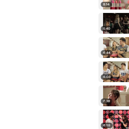
8:14
5:40
6:44
6:03
7:38
6:55