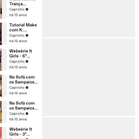
bombadas do
Trança
verão!
espinha de
Capricho
peixe
há 15 anos
Tutorial Make
com K:
maquiagem
Capricho
especial de
há 15 anos
natal
Websérie It
Girls - 6º
episódio
Capricho
há 15 anos
No Sofá com
os Sampaios -
S01E05
Capricho
há 15 anos
No Sofá com
os Sampaios -
S01E04
Capricho
há 15 anos
Websérie It
Girls - 3º