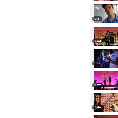
0:31
3:03
1:23
3:02
2:44