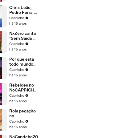
Chris Leão,
Pedro Ferraro
e Pedro
Capricho
Negrini dão
há 15 anos
"oi" direto do
NoCAPRICHO
NxZero canta
"Sem Saída"
ao vivo no
Capricho
NoCAPRICHO
há 15 anos
2011!
Por que está
todo mundo
de xadrez no
Capricho
NoCapricho?
há 15 anos
Rebeldes no
NoCAPRICHO
- Você é o
Capricho
Melhor Pra
há 15 anos
Mim
Rola pegação
no
NoCapricho?
Capricho
há 15 anos
NoCapricho20