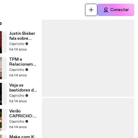
Conectar
o
Justin Bieber
fala sobre
novo CD,
Capricho
turnê e Carly
há 14 anos
Rae Jepsen
TPM e
Relacionamen
to: As
Capricho
melhores
há 14 anos
dicas de
amiga |
Veja os
Buscofem
bastidores da
festa da
Capricho
Colcci
há 14 anos
Verão
CAPRICHO:
Bruno
Capricho
Anacleto
há 14 anos
mostra as 5
músicas mais
Make com K: