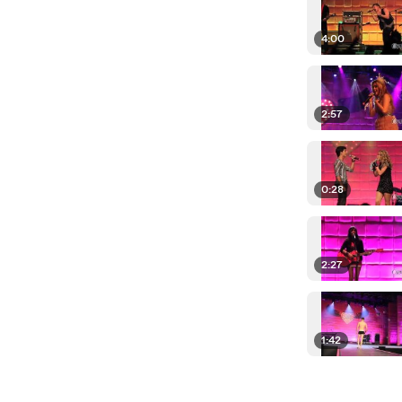
4:00
2:57
0:28
2:27
1:42