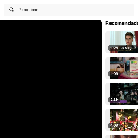
Pesquisar
Recomendad
6:24
|
A Seguir
4:09
3:29
4:08