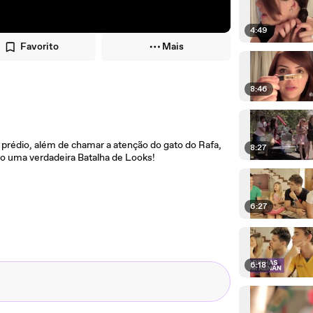
4:49
Favorito
Mais
8:46
 prédio, além de chamar a atenção do gato do Rafa,
8:27
o uma verdadeira Batalha de Looks!
6:27
6:18