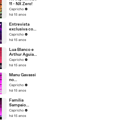
11 - NX Zero!
Capricho
há 15 anos
Entrevista
exclusiva com
Rebeldes
Capricho
há 15 anos
Lua Blanco e
Arthur Aguiar
se beijam no
Capricho
palco do
há 15 anos
NoCAPRICHO
2011
Manu Gavassi
no
NoCapricho
Capricho
há 15 anos
Família
Sampaio
desfila de
Capricho
cueca no
há 15 anos
NoCapricho