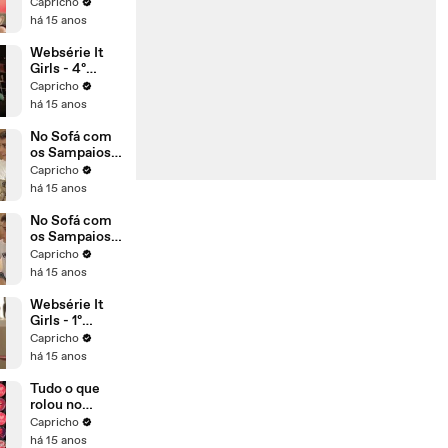
episódio
Capricho
há 15 anos
Websérie It
Girls - 4º
episódio
Capricho
há 15 anos
No Sofá com
os Sampaios -
S01E03
Capricho
há 15 anos
No Sofá com
os Sampaios -
S01E02
Capricho
há 15 anos
Websérie It
Girls - 1º
episódio
Capricho
há 15 anos
Tudo o que
rolou no
último dia de
Capricho
NoCapricho!
há 15 anos