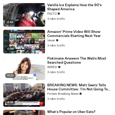
Vanilla Ice Explains How the 90’s
Shaped America
FACTZ
3 năm trước
2:55
Amazon’ Prime Video Will Show
Commercials Starting Next Year
Veuer
3 năm trước
0:36
Pokimane Answers The Web's Most
Searched Questions
WIRED
3 năm trước
11:13
BREAKING NEWS: Matt Gaetz Tells
House Committee: 'I'm Not Going To
Vote For A Continuing Resolution'
Forbes Breaking News
3 năm trước
4:16
What's Popular on Uber Eats?