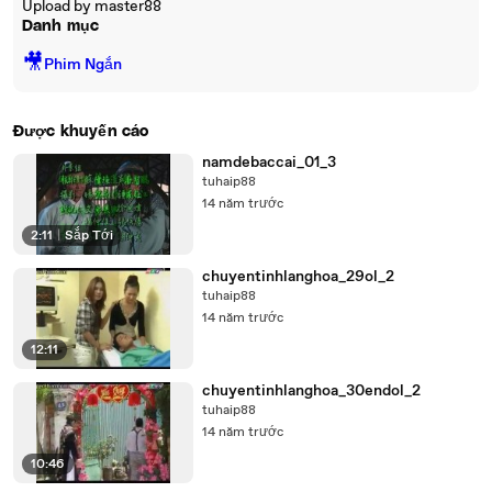
Upload by master88
Danh mục
🎥
Phim Ngắn
Được khuyến cáo
namdebaccai_01_3
tuhaip88
14 năm trước
2:11
|
Sắp Tới
chuyentinhlanghoa_29ol_2
tuhaip88
14 năm trước
12:11
chuyentinhlanghoa_30endol_2
tuhaip88
14 năm trước
10:46