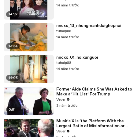
14 năm trước
14:15
nncxx_13_nhungmanhdoighepnoi
tuhaip88
14 năm trước
13:24
nncxx_01_noixunguoi
tuhaip88
14 năm trước
14:05
Former Aide Claims She Was Asked to
Make a ‘Hit List’ For Trump
Veuer
3 năm trước
0:51
Musk’s X Is ‘the Platform With the
Largest Ratio of Misinformation or
Disinformation’ Amongst All Social
Veuer
Media Platforms