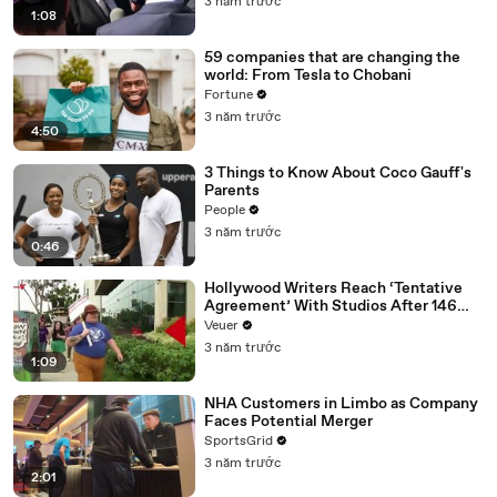
3 năm trước
1:08
59 companies that are changing the
world: From Tesla to Chobani
Fortune
3 năm trước
4:50
3 Things to Know About Coco Gauff's
Parents
People
3 năm trước
0:46
Hollywood Writers Reach ‘Tentative
Agreement’ With Studios After 146
Day Strike
Veuer
3 năm trước
1:09
NHA Customers in Limbo as Company
Faces Potential Merger
SportsGrid
3 năm trước
2:01