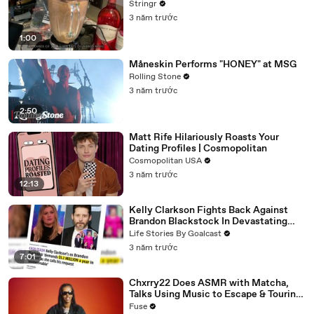
Stringr
3 năm trước
1:00
Måneskin Performs "HONEY" at MSG
Rolling Stone
3 năm trước
2:50
Matt Rife Hilariously Roasts Your
Dating Profiles | Cosmopolitan
Cosmopolitan USA
3 năm trước
12:13
Kelly Clarkson Fights Back Against
Brandon Blackstock In Devastating
Divorce Battle
Life Stories By Goalcast
3 năm trước
7:01
Chxrry22 Does ASMR with Matcha,
Talks Using Music to Escape & Touring
with The Weeknd
Fuse