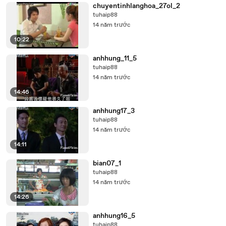
chuyentinhlanghoa_27ol_2
tuhaip88
14 năm trước
10:22
anhhung_11_5
tuhaip88
14 năm trước
14:46
anhhung17_3
tuhaip88
14 năm trước
14:11
bian07_1
tuhaip88
14 năm trước
14:26
anhhung16_5
tuhaip88