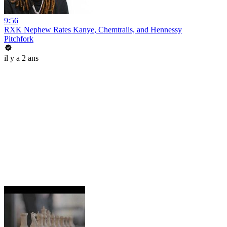
9:56
RXK Nephew Rates Kanye, Chemtrails, and Hennessy
Pitchfork
il y a 2 ans