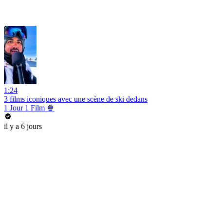
1:24
3 films iconiques avec une scène de ski dedans
1 Jour 1 Film 🍿
il y a 6 jours