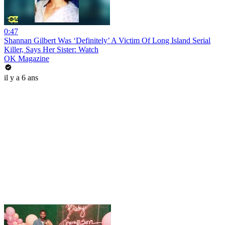
0:47
Shannan Gilbert Was ‘Definitely’ A Victim Of Long Island Serial
Killer, Says Her Sister: Watch
OK Magazine
il y a 6 ans