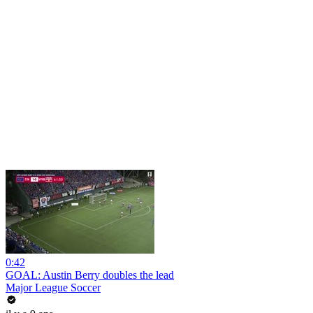
0:42
GOAL: Austin Berry doubles the lead
Major League Soccer