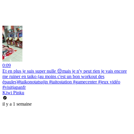
0:09
Et en plus je suis super nulle 😔mais je n'y peut rien je vais encore
me ruiner en taiko (au moins c'est un bon workout des
épaules)#taikonotatsujin #taitostation #gamecenter #jeux vidéo
#visitjapanfr
Kiwi Pinku
il y a 1 semaine