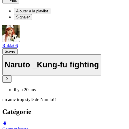
Plus
Ajouter à la playlist
Signaler
Rukia06
Suivre
Naruto _Kung-fu fighting
il y a 20 ans
un amv trop stylé de Naruto!!
Catégorie
🎥