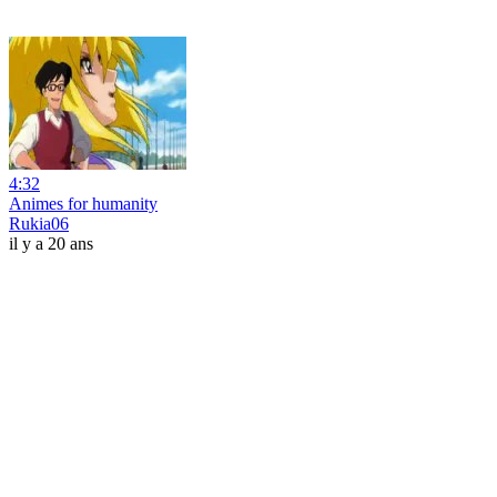
4:32
Animes for humanity
Rukia06
il y a 20 ans