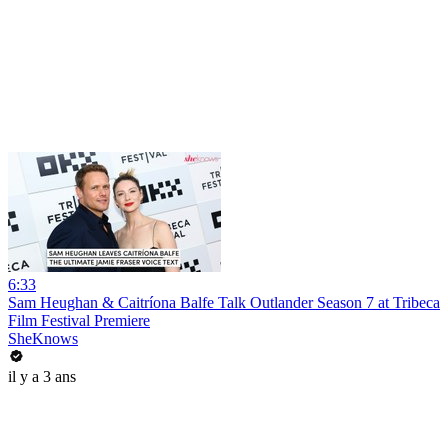
6:33
Sam Heughan & Caitríona Balfe Talk Outlander Season 7 at Tribeca
Film Festival Premiere
SheKnows
il y a 3 ans