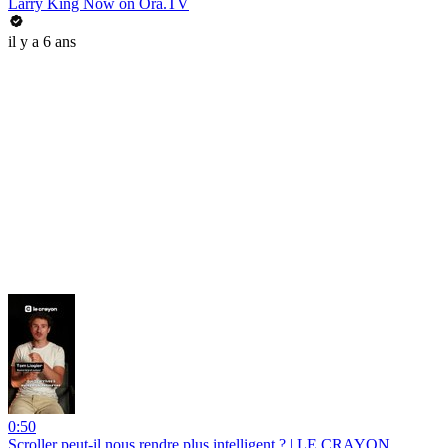
Larry King Now on Ora.TV
il y a 6 ans
0:50
Scroller peut-il nous rendre plus intelligent ? | LE CRAYON