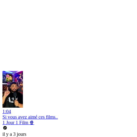
1:04
Si vous avez aimé ces films..
1 Jour 1 Film 🍿
il y a 3 jours