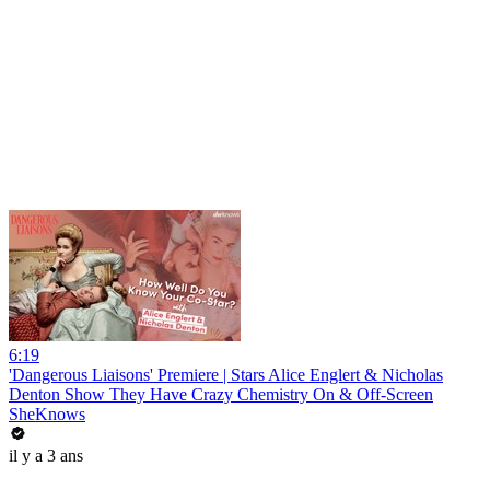
6:19
'Dangerous Liaisons' Premiere | Stars Alice Englert & Nicholas
Denton Show They Have Crazy Chemistry On & Off-Screen
SheKnows
il y a 3 ans