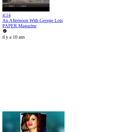
4:14
An Afternoon With George Lois
PAPER Magazine
il y a 10 ans