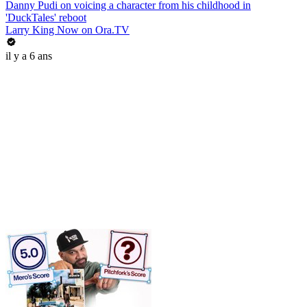
Danny Pudi on voicing a character from his childhood in
'DuckTales' reboot
Larry King Now on Ora.TV
il y a 6 ans