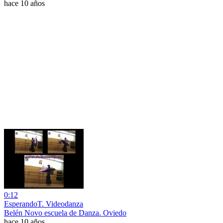
hace 10 años
0:12
EsperandoT. Videodanza
Belén Novo escuela de Danza. Oviedo
hace 10 años