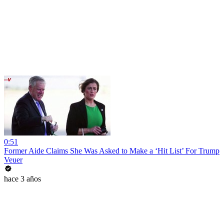
0:51
Former Aide Claims She Was Asked to Make a ‘Hit List’ For Trump
Veuer
hace 3 años