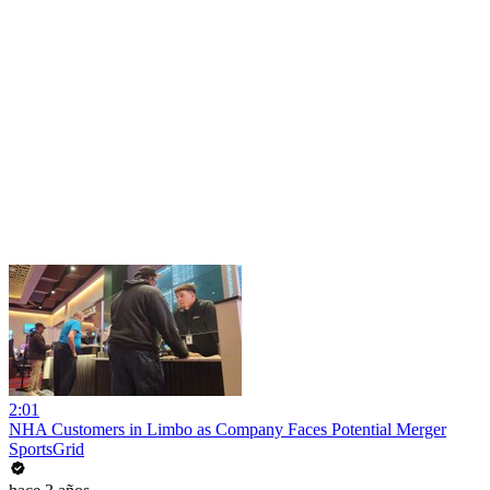
2:01
NHA Customers in Limbo as Company Faces Potential Merger
SportsGrid