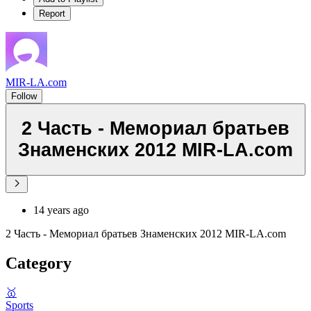
Report
MIR-LA.com
Follow
2 Часть - Мемориал братьев
Знаменских 2012 MIR-LA.com
14 years ago
2 Часть - Мемориал братьев Знаменских 2012 MIR-LA.com
Category
🥇
Sports