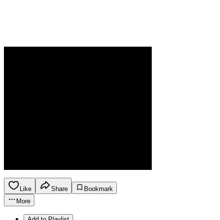
Like
Share
Bookmark
More
Add to Playlist