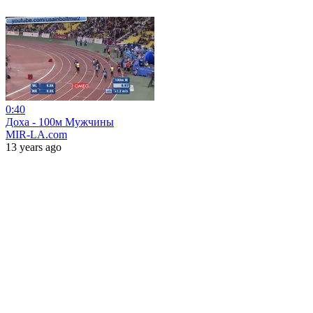
0:40
Доха - 100м Мужчины
MIR-LA.com
13 years ago