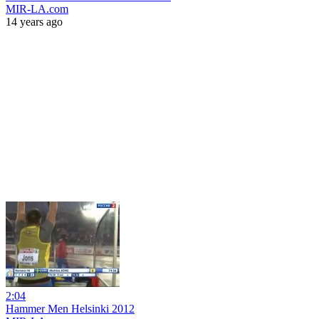
MIR-LA.com
14 years ago
2:04
Hammer Men Helsinki 2012