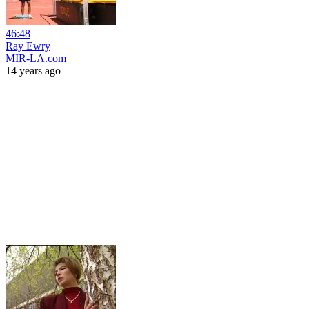
46:48
Ray Ewry
MIR-LA.com
14 years ago