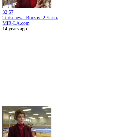
32:57
Turischeva_Borzov_2 Часть
MIR-LA.com
14 years ago