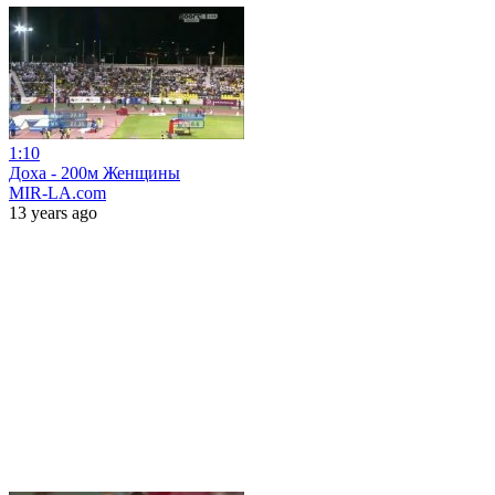
1:10
Доха - 200м Женщины
MIR-LA.com
13 years ago