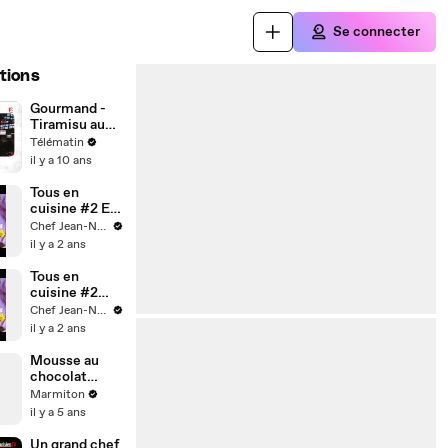
Se connecter
tions
Gourmand -
Tiramisu au
melon
Télématin
il y a 10 ans
Tous en
cuisine #2 Ep1
: Je teste la
Chef Jean-Nours
mousse au
il y a 2 ans
chocolat de
Cyril Lignac !
Tous en
(Exclusivité
cuisine #2
Dailymotion)
Ep2 : La
Chef Jean-Nours
mousse au
il y a 2 ans
chocolat de
Cyril Lignac !
Mousse au
(Exclusivité
chocolat
Dailymotion)
cuite
Marmiton
il y a 5 ans
Un grand chef