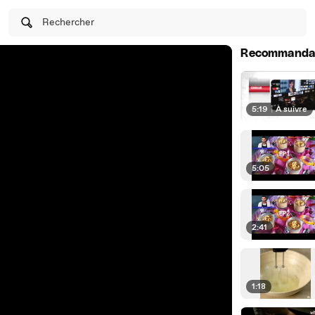
Rechercher
Recommanda
5:19
|
À suivre
5:05
2:41
1:18