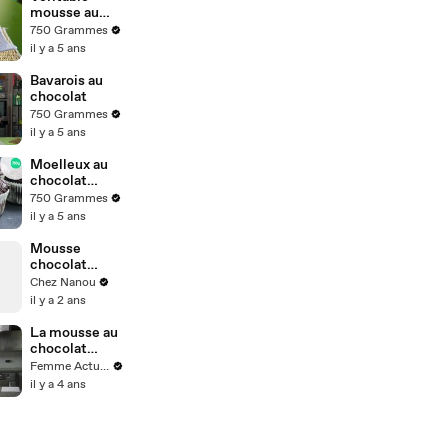
mousse au
chocolat
750 Grammes
il y a 5 ans
Bavarois au
chocolat
750 Grammes
il y a 5 ans
Moelleux au
chocolat
rapide
750 Grammes
il y a 5 ans
Mousse
chocolat
#R.S.R (N°7)
Chez Nanou
il y a 2 ans
La mousse au
chocolat
aérienne de
Femme Actuelle
Christophe
il y a 4 ans
Michalak