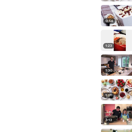
0:54
1:23
1:30
1:01
3:13