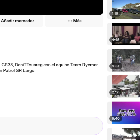
1:19
Añadir marcador
Más
4:45
o, GR33, DaniTTouareg con el equipo Team Rycmar
9:57
un Patrol GR Largo.
2:17
5:40