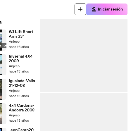
Iniciar sesión
a
WJ Lift Short
Arm 33"
Anjeep
ente
hace 16 años
Invernal 4X4
2009
Anjeep
hace 18 años
Igualada-Valls
21-12-08
Anjeep
hace 18 años
4x4 Cardona-
Andorra 2008
Anjeep
hace 18 años
JeepCamp20