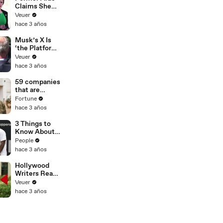
Claims She
Was Asked to
Veuer
Make a ‘Hit
hace 3 años
List’ For
Trump
Musk’s X Is
‘the Platform
With the
Veuer
Largest Ratio
hace 3 años
of
Misinformatio
59 companies
n or
that are
Disinformatio
changing the
Fortune
n’ Amongst
world: From
hace 3 años
All Social
Tesla to
Media
Chobani
3 Things to
Platforms
Know About
Coco Gauff's
People
Parents
hace 3 años
Hollywood
Writers Reach
‘Tentative
Veuer
Agreement’
hace 3 años
With Studios
After 146 Day
Strike