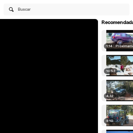
Buscar
Recomendad
1:14
|
Próximam
10:53
4:32
8:10