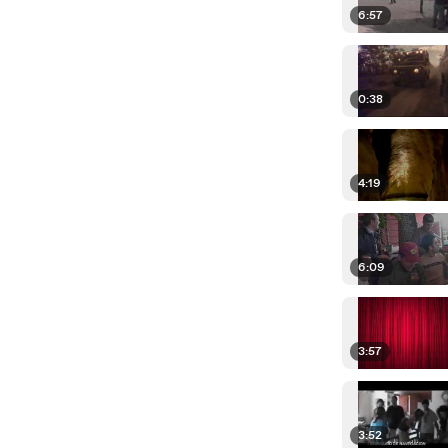
6:57
0:38
4:19
6:09
3:57
3:52