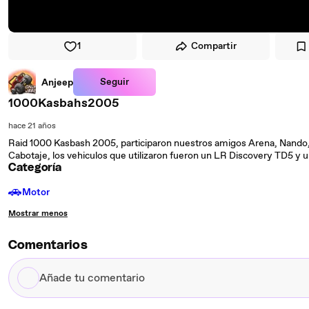
1
Compartir
Seguir
Anjeep
1000Kasbahs2005
hace 21 años
Raid 1000 Kasbash 2005, participaron nuestros amigos Arena, Nand
Cabotaje, los vehiculos que utilizaron fueron un LR Discovery TD5 y 
Categoría
🚗
Motor
Mostrar menos
Comentarios
Añade
tu
comentario