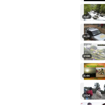
4:47
4:26
2:06
5:44
2:04