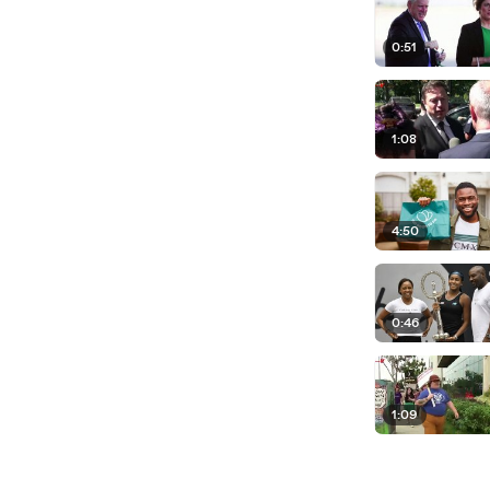
0:51
1:08
4:50
0:46
1:09