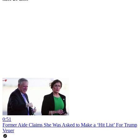
0:51
Former Aide Claims She Was Asked to Make a ‘Hit List’ For Trump
Veuer