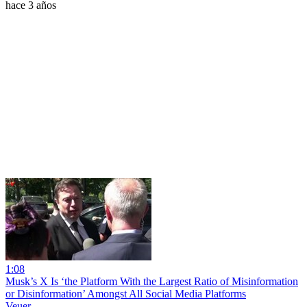
hace 3 años
1:08
Musk’s X Is ‘the Platform With the Largest Ratio of Misinformation
or Disinformation’ Amongst All Social Media Platforms
Veuer