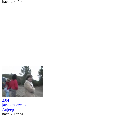
hace 20 años
2:04
javalambreclip
Anjeep
hace 20 años