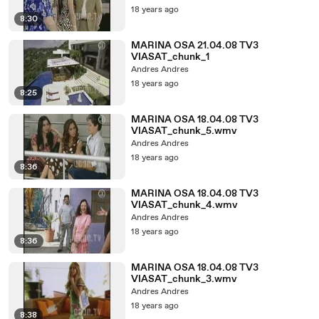
18 years ago
8:30
MARINA OSA 21.04.08 TV3
VIASAT_chunk_1
Andres Andres
18 years ago
8:25
MARINA OSA 18.04.08 TV3
VIASAT_chunk_5.wmv
Andres Andres
18 years ago
8:36
MARINA OSA 18.04.08 TV3
VIASAT_chunk_4.wmv
Andres Andres
18 years ago
8:36
MARINA OSA 18.04.08 TV3
VIASAT_chunk_3.wmv
Andres Andres
18 years ago
8:38