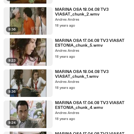
MARINA OSA 18.04.08 TV3
VIASAT_chunk_2.wmv
Andres Andres
18 years ago
8:36
MARINA OSA 17.04.08 TV3 VIASAT
ESTONIA_chunk_5.wmv
Andres Andres
18 years ago
8:23
MARINA OSA 18.04.08 TV3
VIASAT_chunk_1.wmv
Andres Andres
18 years ago
8:36
MARINA OSA 17.04.08 TV3 VIASAT
ESTONIA_chunk_4.wmv
Andres Andres
18 years ago
8:24