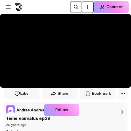
Skip to player
Skip to main content
Connect
Like
Share
Bookmark
Follow
Andres Andres
Teine võimalus ep29
20 years ago