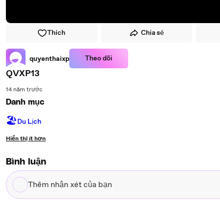
Thích
Chia sẻ
Theo dõi
quyenthaixp
QVXP13
14 năm trước
Danh mục
🏖
Du Lịch
Hiển thị ít hơn
Bình luận
Thêm
nhận
xét
của