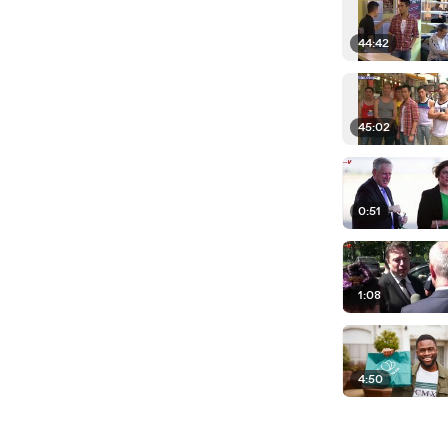
44:42
45:02
0:51
1:08
4:50