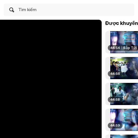
Tìm kiếm
Được khuyến
44:54
|
Sắp Tới
44:56
44:58
44:59