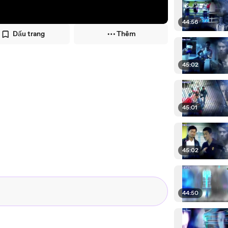
44:56
Dấu trang
Thêm
45:02
45:01
45:02
44:50