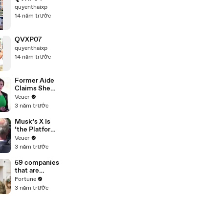
quyenthaixp
14 năm trước
QVXP07
quyenthaixp
14 năm trước
Former Aide
Claims She
Was Asked to
Veuer
Make a ‘Hit
3 năm trước
List’ For
Trump
Musk’s X Is
‘the Platform
With the
Veuer
Largest Ratio
3 năm trước
of
Misinformatio
59 companies
n or
that are
Disinformatio
changing the
Fortune
n’ Amongst
world: From
3 năm trước
All Social
Tesla to
Media
Chobani
Platforms