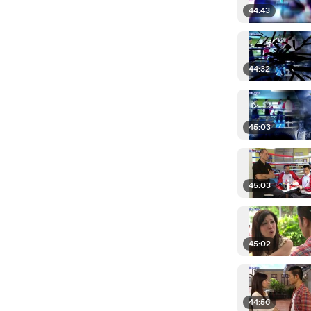
44:43
44:32
45:03
45:03
45:02
44:56