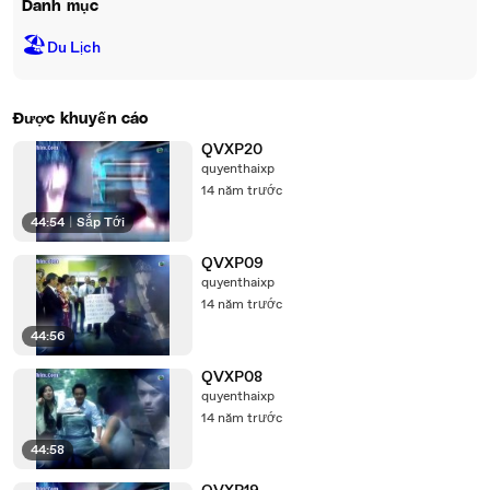
Danh mục
🏖
Du Lịch
Được khuyến cáo
QVXP20
quyenthaixp
14 năm trước
44:54
|
Sắp Tới
QVXP09
quyenthaixp
14 năm trước
44:56
QVXP08
quyenthaixp
14 năm trước
44:58