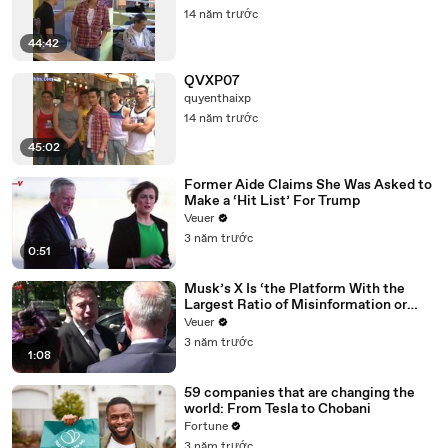
14 năm trước
44:42
QVXP07
quyenthaixp
14 năm trước
45:02
Former Aide Claims She Was Asked to
Make a ‘Hit List’ For Trump
Veuer
3 năm trước
0:51
Musk’s X Is ‘the Platform With the
Largest Ratio of Misinformation or
Disinformation’ Amongst All Social
Veuer
Media Platforms
3 năm trước
1:08
59 companies that are changing the
world: From Tesla to Chobani
Fortune
3 năm trước