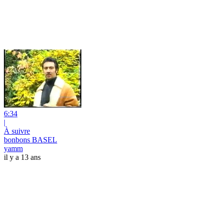
6:34
|
À suivre
bonbons BASEL
yamm
il y a 13 ans