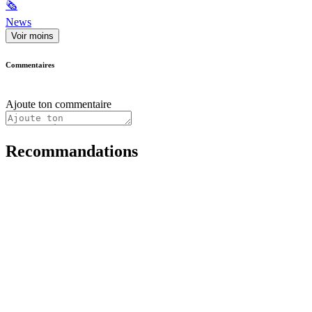
🗞
News
Voir moins
Commentaires
Ajoute ton commentaire
Recommandations