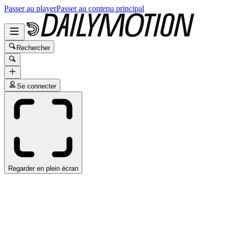
Passer au player
Passer au contenu principal
Rechercher
Se connecter
Regarder en plein écran