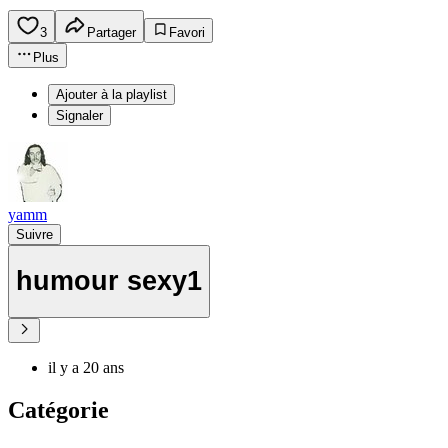
3
Partager
Favori
Plus
Ajouter à la playlist
Signaler
yamm
Suivre
humour sexy1
il y a 20 ans
Catégorie