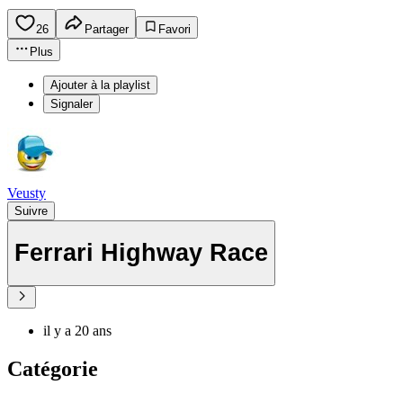
26
Partager
Favori
Plus
Ajouter à la playlist
Signaler
Veusty
Suivre
Ferrari Highway Race
il y a 20 ans
Catégorie