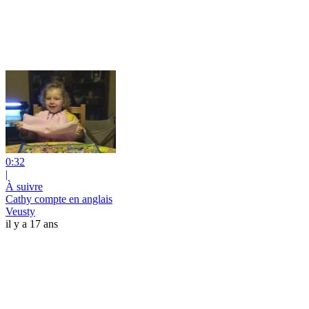
0:32
|
À suivre
Cathy compte en anglais
Veusty
il y a 17 ans