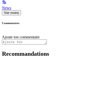
🗞
News
Voir moins
Commentaires
Ajoute ton commentaire
Recommandations