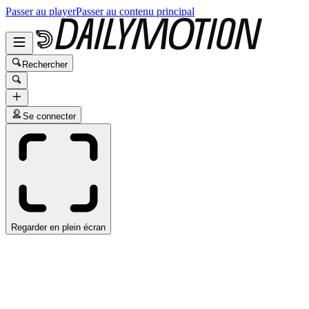
Passer au player
Passer au contenu principal
Rechercher
Se connecter
Regarder en plein écran