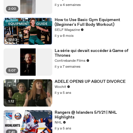
il y a 4 semaines
2:00
How to Use Basic Gym Equipment
(Beginner's Full Body Workout)
SELF Magazine
il y a 6 mois
12:53
La série qui devait succéder à Game of
Thrones
Contrebande Films
il y a 7 semaines
5:07
ADELE OPENS UP ABOUT DIVORCE
Wochit
il y a 5 ans
1:12
Rangers @ Islanders 5/1/21 | NHL
Highlights
NHL
il y a 5 ans
2:41