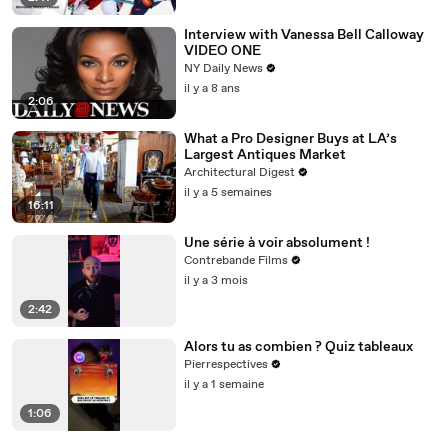
Interview with Vanessa Bell Calloway
VIDEO ONE
NY Daily News
il y a 8 ans
2:06
What a Pro Designer Buys at LA’s
Largest Antiques Market
Architectural Digest
il y a 5 semaines
16:11
Une série à voir absolument !
Contrebande Films
il y a 3 mois
2:42
Alors tu as combien ? Quiz tableaux
Pierrespectives
il y a 1 semaine
1:06