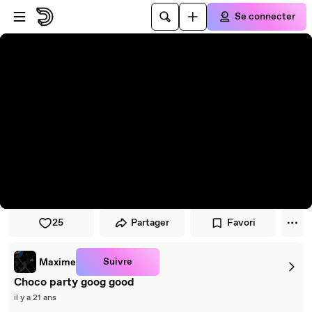
Passer au player
Passer au contenu principal
Se connecter
25
Partager
Favori
Suivre
Maxime
Choco party goog good
il y a 21 ans