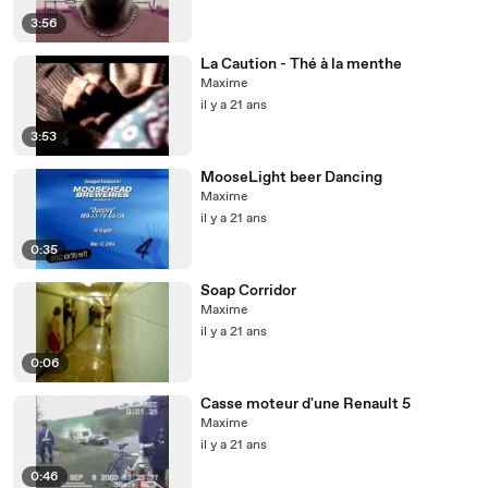
3:56
La Caution - Thé à la menthe
Maxime
il y a 21 ans
3:53
MooseLight beer Dancing
Maxime
il y a 21 ans
0:35
Soap Corridor
Maxime
il y a 21 ans
0:06
Casse moteur d'une Renault 5
Maxime
il y a 21 ans
0:46