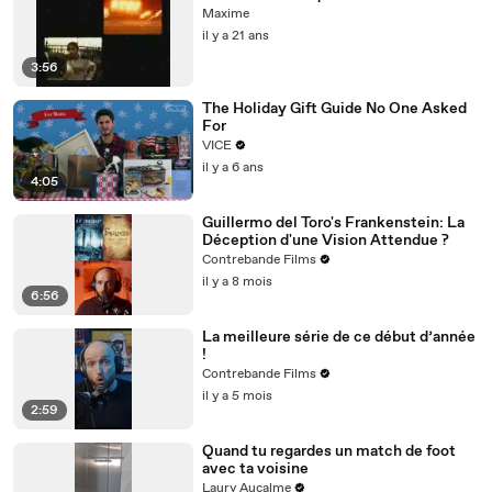
Maxime
il y a 21 ans
3:56
The Holiday Gift Guide No One Asked
For
VICE
il y a 6 ans
4:05
Guillermo del Toro's Frankenstein: La
Déception d'une Vision Attendue ?
Contrebande Films
il y a 8 mois
6:56
La meilleure série de ce début d’année
!
Contrebande Films
il y a 5 mois
2:59
Quand tu regardes un match de foot
avec ta voisine
Laury Aucalme