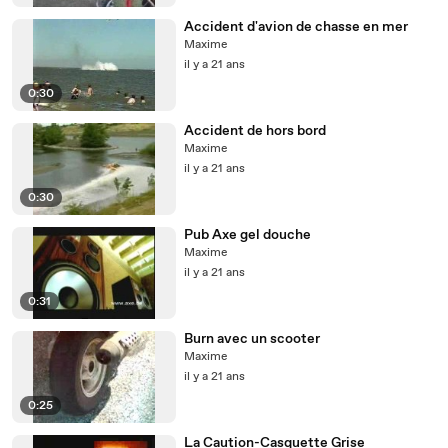
Accident d'avion de chasse en mer
Maxime
il y a 21 ans
0:30
Accident de hors bord
Maxime
il y a 21 ans
0:30
Pub Axe gel douche
Maxime
il y a 21 ans
0:31
Burn avec un scooter
Maxime
il y a 21 ans
0:25
La Caution-Casquette Grise