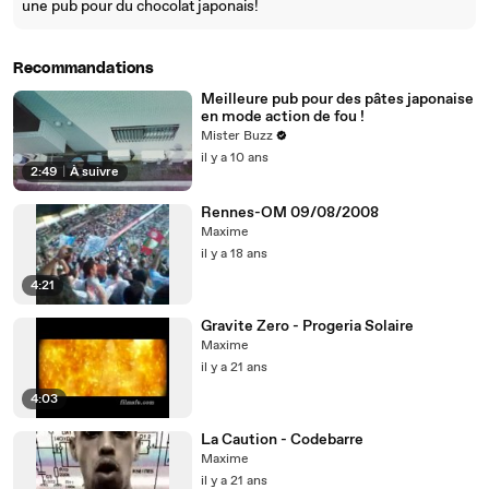
une pub pour du chocolat japonais!
Recommandations
Meilleure pub pour des pâtes japonaise
en mode action de fou !
Mister Buzz
il y a 10 ans
2:49
|
À suivre
Rennes-OM 09/08/2008
Maxime
il y a 18 ans
4:21
Gravite Zero - Progeria Solaire
Maxime
il y a 21 ans
4:03
La Caution - Codebarre
Maxime
il y a 21 ans