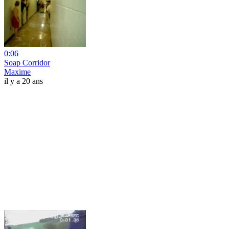
0:06
Soap Corridor
Maxime
il y a 20 ans