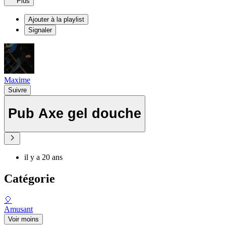
Plus
Ajouter à la playlist
Signaler
Maxime
Suivre
Pub Axe gel douche
il y a 20 ans
Catégorie
🎈
Amusant
Voir moins