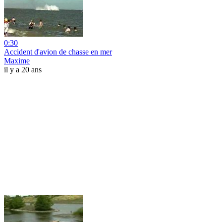
0:30
Accident d'avion de chasse en mer
Maxime
il y a 20 ans