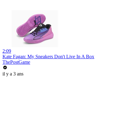
2:09
Kate Fagan: My Sneakers Don't Live In A Box
ThePostGame
il y a 3 ans