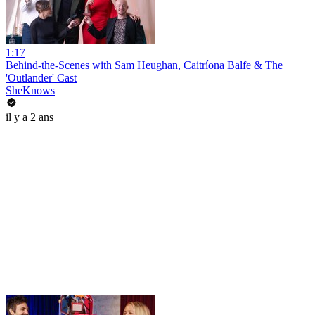
1:17
Behind-the-Scenes with Sam Heughan, Caitríona Balfe & The
'Outlander' Cast
SheKnows
il y a 2 ans