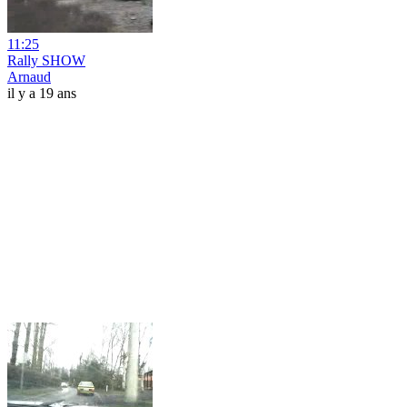
11:25
Rally SHOW
Arnaud
il y a 19 ans