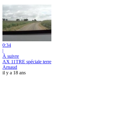
0:34
|
À suivre
AX 11TRE spéciale terre
Arnaud
il y a 18 ans