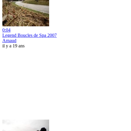
0:04
Legend Boucles de Spa 2007
Arnaud
il y a 19 ans