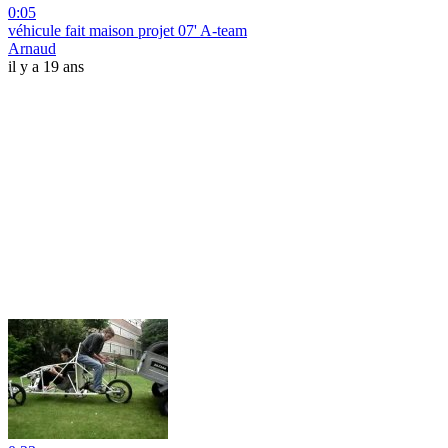
0:05
véhicule fait maison projet 07' A-team
Arnaud
il y a 19 ans