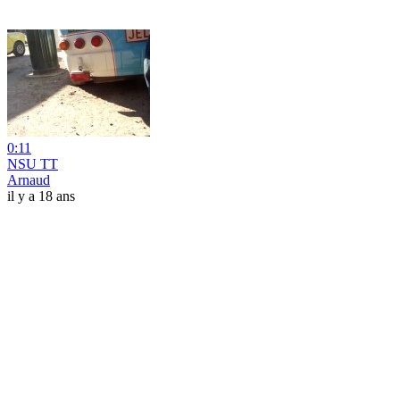
0:11
NSU TT
Arnaud
il y a 18 ans