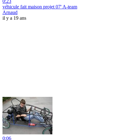
0:23
véhicule fait maison projet 07' A-team
Arnaud
il y a 19 ans
0:06