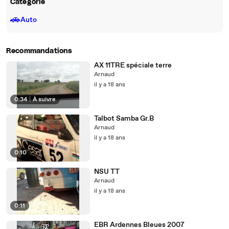
Catégorie
🚗
Auto
Recommandations
AX 11TRE spéciale terre
Arnaud
il y a 18 ans
0:34
|
À suivre
Talbot Samba Gr.B
Arnaud
il y a 18 ans
0:10
NSU TT
Arnaud
il y a 18 ans
0:11
EBR Ardennes Bleues 2007