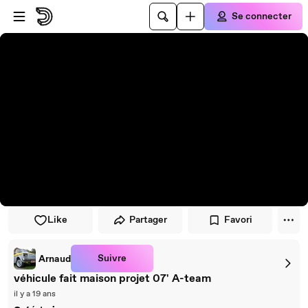
Passer au player
Passer au contenu principal
Se connecter
Like
Partager
Favori
Suivre
Arnaud
véhicule fait maison projet 07' A-team
il y a 19 ans