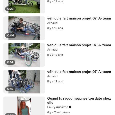
il y a 19 ans
0:23
véhicule fait maison projet 07' A-team
Arnaud
il y a 19 ans
0:06
véhicule fait maison projet 07' A-team
Arnaud
il y a 19 ans
0:14
véhicule fait maison projet 07' A-team
Arnaud
il y a 19 ans
0:19
Quand tu raccompagnes ton date chez
elle
Laury Aucalme
il y a 2 semaines