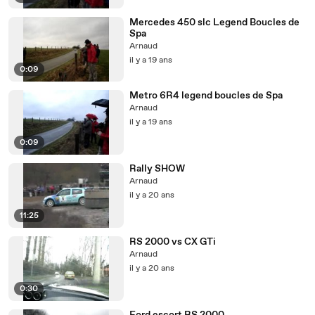
Mercedes 450 slc Legend Boucles de
Spa
Arnaud
il y a 19 ans
0:09
Metro 6R4 legend boucles de Spa
Arnaud
il y a 19 ans
0:09
Rally SHOW
Arnaud
il y a 20 ans
11:25
RS 2000 vs CX GTi
Arnaud
il y a 20 ans
0:30