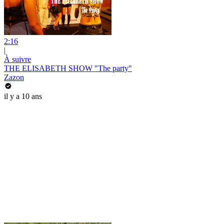
2:16
|
À suivre
THE ELISABETH SHOW "The party"
Zazon
il y a 10 ans