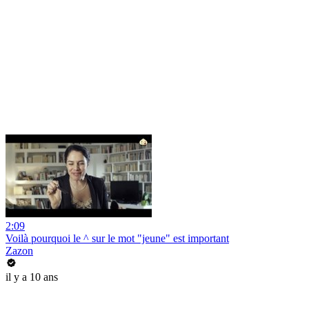
2:09
Voilà pourquoi le ^ sur le mot "jeune" est important
Zazon
il y a 10 ans