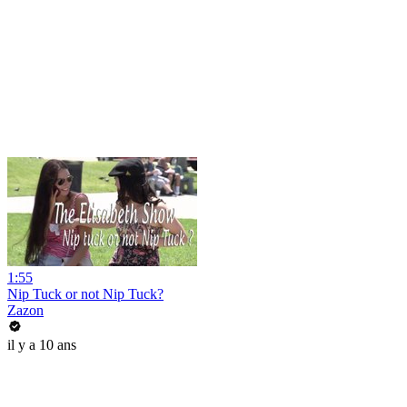
1:55
Nip Tuck or not Nip Tuck?
Zazon
il y a 10 ans