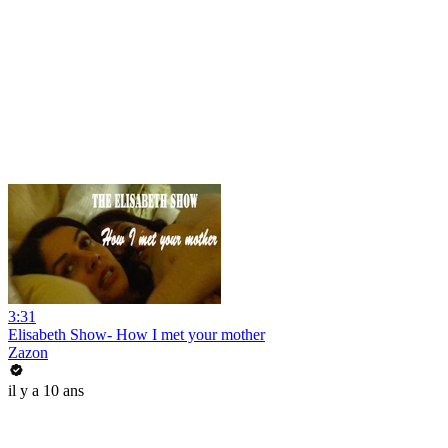
3:31
Elisabeth Show- How I met your mother
Zazon
il y a 10 ans