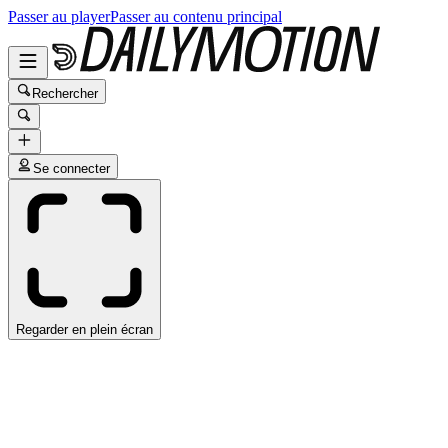
Passer au player
Passer au contenu principal
Rechercher
Se connecter
Regarder en plein écran