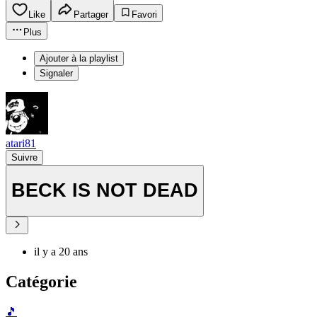
Like
Partager
Favori
Plus
Ajouter à la playlist
Signaler
atari81
Suivre
BECK IS NOT DEAD
il y a 20 ans
Catégorie
🎵