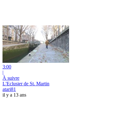
3:00
|
À suivre
L'Eclusier de St. Martin
atari81
il y a 13 ans