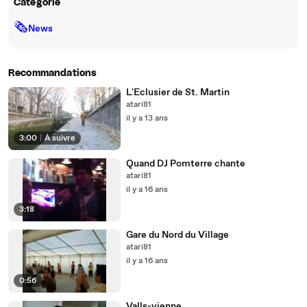
Catégorie
🗞
News
Recommandations
L'Eclusier de St. Martin
atari81
il y a 13 ans
3:00
|
À suivre
Quand DJ Pomterre chante
atari81
il y a 16 ans
3:18
Gare du Nord du Village
atari81
il y a 16 ans
0:56
Valls-vienne