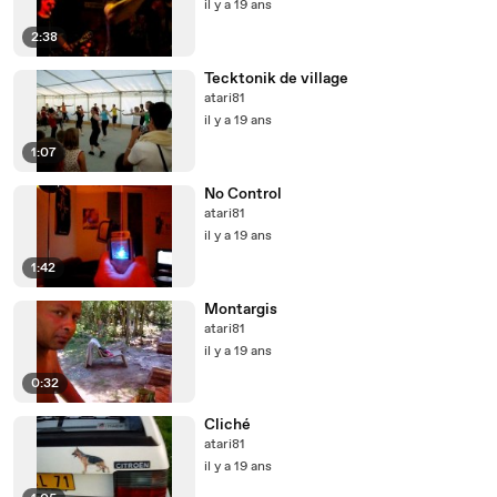
il y a 19 ans
2:38
Tecktonik de village
atari81
il y a 19 ans
1:07
No Control
atari81
il y a 19 ans
1:42
Montargis
atari81
il y a 19 ans
0:32
Cliché
atari81
il y a 19 ans