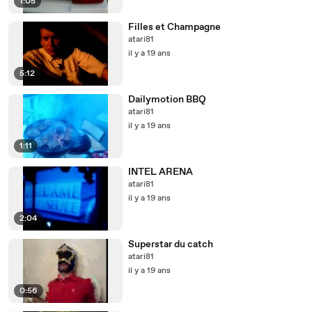
1:05
Filles et Champagne
atari81
il y a 19 ans
5:12
Dailymotion BBQ
atari81
il y a 19 ans
1:11
INTEL ARENA
atari81
il y a 19 ans
2:04
Superstar du catch
atari81
il y a 19 ans
0:56