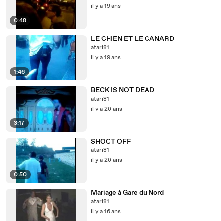
il y a 19 ans
0:48
LE CHIEN ET LE CANARD
atari81
il y a 19 ans
1:46
BECK IS NOT DEAD
atari81
il y a 20 ans
3:17
SHOOT OFF
atari81
il y a 20 ans
0:50
Mariage à Gare du Nord
atari81
il y a 16 ans