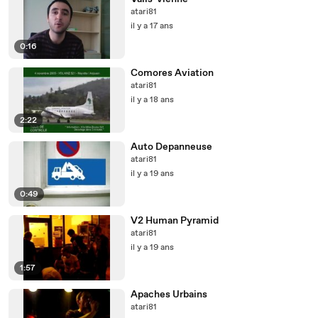
atari81
il y a 17 ans
0:16
Comores Aviation
atari81
il y a 18 ans
2:22
Auto Depanneuse
atari81
il y a 19 ans
0:49
V2 Human Pyramid
atari81
il y a 19 ans
1:57
Apaches Urbains
atari81