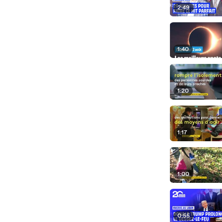
2:49
1:40
1:20
1:17
1:00
0:55