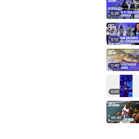
0:58
5:10
0:40
0:50
56:40