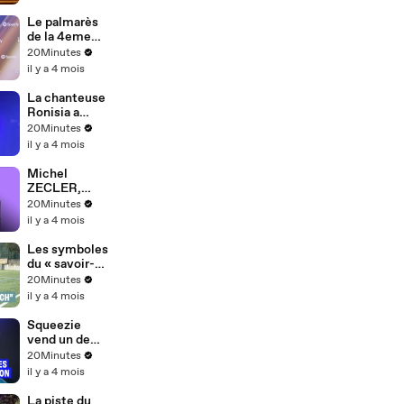
semaines
Le palmarès
de la 4eme
édition des
20Minutes
Flammes
il y a 4 mois
La chanteuse
Ronisia a
dévoilé les
20Minutes
coulisses des
il y a 4 mois
répétitions
avant la
Michel
quatrième
ZECLER,
édition des
victime de
20Minutes
Flammes
violences
il y a 4 mois
policières
Les symboles
du « savoir-
faire » de
20Minutes
Lyon La
il y a 4 mois
Duchère
Squeezie
vend un de
ses concepts
20Minutes
à la télévision
il y a 4 mois
La piste du