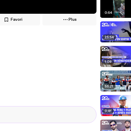
0:54
Favori
Plus
25:54
1:09
55:21
0:41