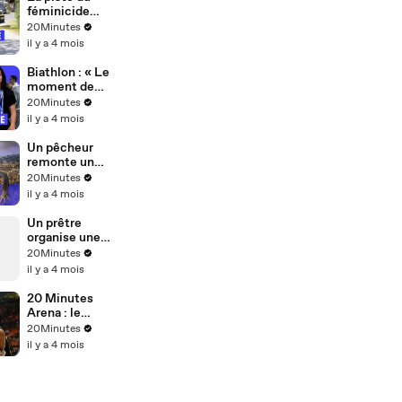
féminicide
envisagée
20Minutes
après la
il y a 4 mois
disparition
d’une femme
Biathlon : « Le
et son bébé
moment de
de 15 mois
décompressio
20Minutes
près de
n fait parfois
il y a 4 mois
Nantes
un peu
peur »... Julia
Un pêcheur
Simon et
remonte un
l'après saison
caïman mort
20Minutes
olympique
dans le canal
il y a 4 mois
de Roubaix
Un prêtre
organise une
rave en
20Minutes
hommage au
il y a 4 mois
pape François
20 Minutes
Arena : le
rendez-vous
20Minutes
sport de 20
il y a 4 mois
Minutes ! #19