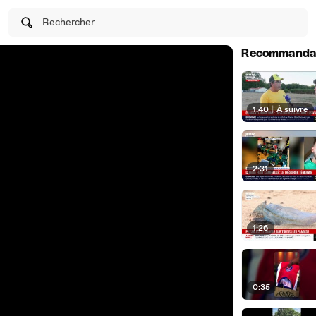
Rechercher
Recommanda
1:40
|
À suivre
2:31
1:26
0:35