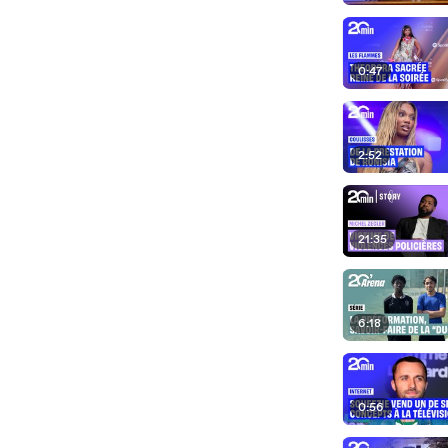
0:47
2:52
21:35
6:18
0:56