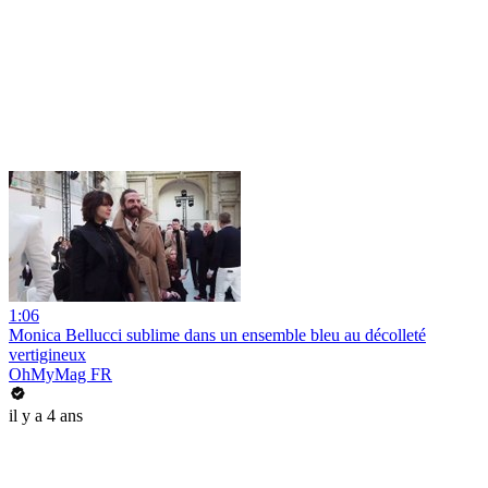
1:06
Monica Bellucci sublime dans un ensemble bleu au décolleté
vertigineux
OhMyMag FR
il y a 4 ans