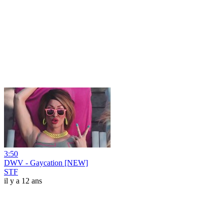
3:50
DWV - Gaycation [NEW]
STF
il y a 12 ans