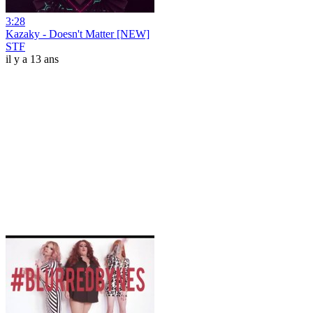
3:28
Kazaky - Doesn't Matter [NEW]
STF
il y a 13 ans