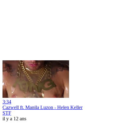
3:34
Cazwell ft. Manila Luzon - Helen Keller
STF
il y a 12 ans