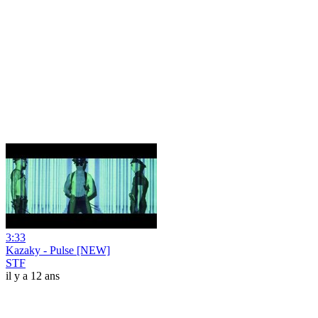
3:33
Kazaky - Pulse [NEW]
STF
il y a 12 ans