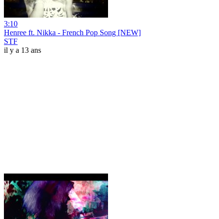
3:10
Henree ft. Nikka - French Pop Song [NEW]
STF
il y a 13 ans