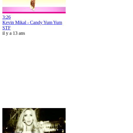
3:26
Kevin Mikal - Candy Yum Yum
STF
il y a 13 ans