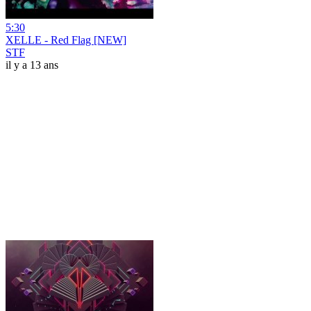
5:30
XELLE - Red Flag [NEW]
STF
il y a 13 ans