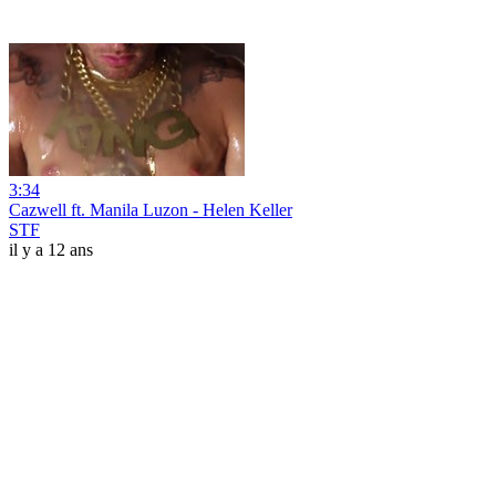
3:34
Cazwell ft. Manila Luzon - Helen Keller
STF
il y a 12 ans