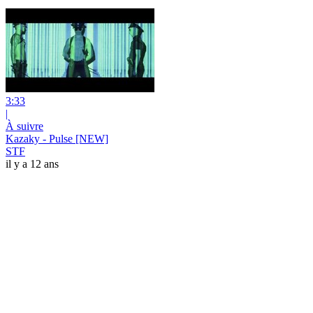
3:33
|
À suivre
Kazaky - Pulse [NEW]
STF
il y a 12 ans