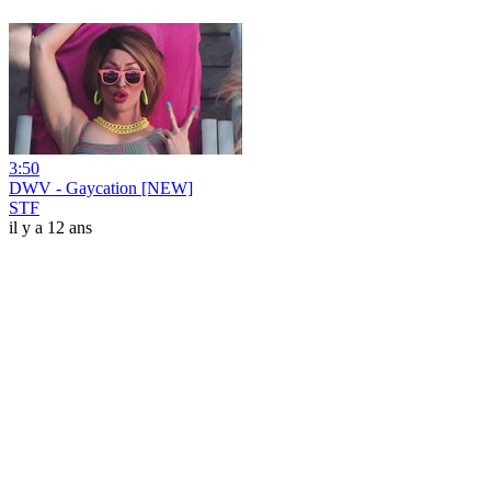
3:50
DWV - Gaycation [NEW]
STF
il y a 12 ans