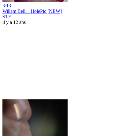
3:13
Willam Belli - HolePic [NEW]
STF
il y a 12 ans