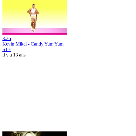
3:26
Kevin Mikal - Candy Yum Yum
STF
il y a 13 ans