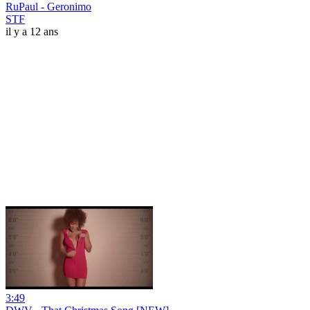
RuPaul - Geronimo
STF
il y a 12 ans
3:49