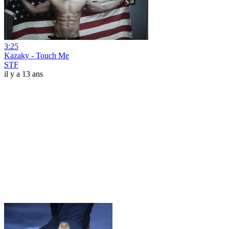
3:25
Kazaky - Touch Me
STF
il y a 13 ans