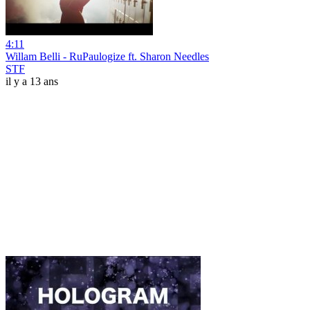
4:11
Willam Belli - RuPaulogize ft. Sharon Needles
STF
il y a 13 ans