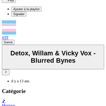
Plus
Ajouter à la playlist
Signaler
STF
Suivre
Detox, Willam & Vicky Vox -
Blurred Bynes
il y a 13 ans
Catégorie
🎵
Musique