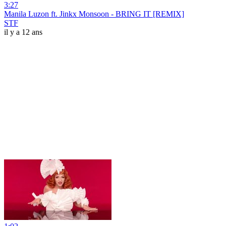
3:27
Manila Luzon ft. Jinkx Monsoon - BRING IT [REMIX]
STF
il y a 12 ans