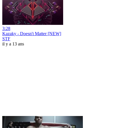
3:28
Kazaky - Doesn't Matter [NEW]
STF
il y a 13 ans