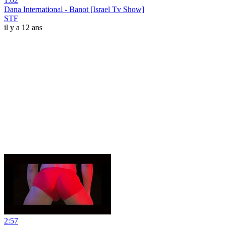
1:02
Dana International - Banot [Israel Tv Show]
STF
il y a 12 ans
2:57