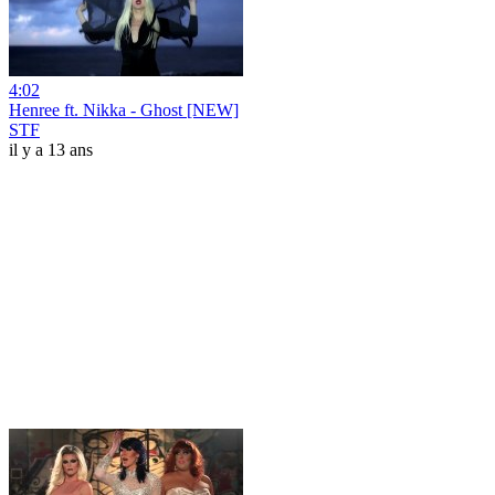
4:02
Henree ft. Nikka - Ghost [NEW]
STF
il y a 13 ans