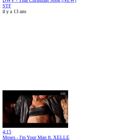
DWV - That Christmas Song [NEW]
STF
il y a 13 ans
4:15
Moses - I'm Your Man ft. XELLE