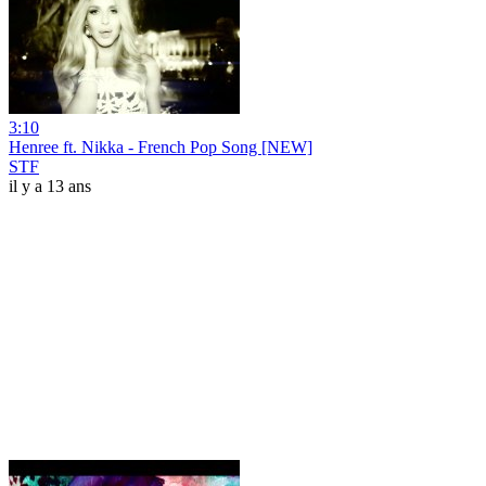
3:10
Henree ft. Nikka - French Pop Song [NEW]
STF
il y a 13 ans