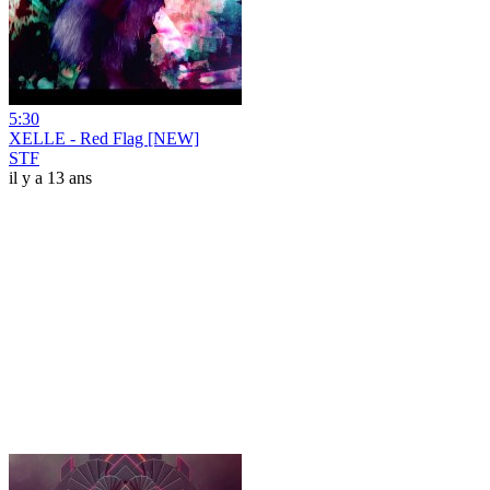
5:30
XELLE - Red Flag [NEW]
STF
il y a 13 ans