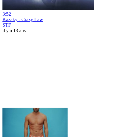
3:52
Kazaky - Crazy Law
STF
il y a 13 ans