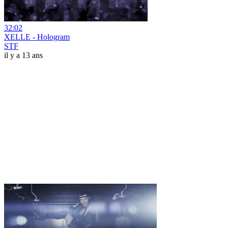
32:02
XELLE - Hologram
STF
il y a 13 ans