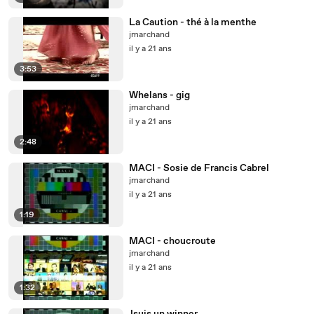
La Caution - thé à la menthe
jmarchand
il y a 21 ans
3:53
Whelans - gig
jmarchand
il y a 21 ans
2:48
MACI - Sosie de Francis Cabrel
jmarchand
il y a 21 ans
1:19
MACI - choucroute
jmarchand
il y a 21 ans
1:32