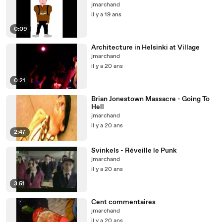
jmarchand
il y a 19 ans
0:09
Architecture in Helsinki at Village
jmarchand
il y a 20 ans
0:21
Brian Jonestown Massacre - Going To
Hell
jmarchand
il y a 20 ans
2:47
Svinkels - Réveille le Punk
jmarchand
il y a 20 ans
3:51
Cent commentaires
jmarchand
il y a 20 ans