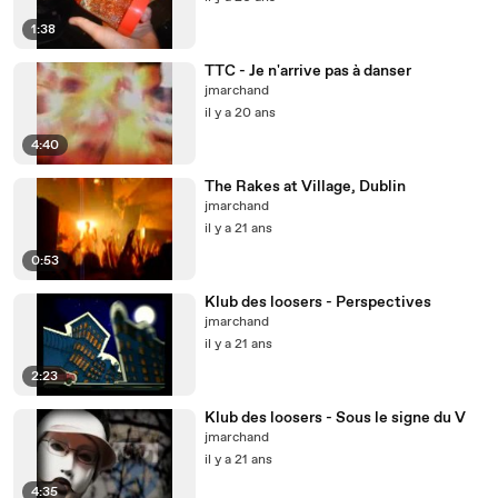
1:38
TTC - Je n'arrive pas à danser
jmarchand
il y a 20 ans
4:40
The Rakes at Village, Dublin
jmarchand
il y a 21 ans
0:53
Klub des loosers - Perspectives
jmarchand
il y a 21 ans
2:23
Klub des loosers - Sous le signe du V
jmarchand
il y a 21 ans
4:35