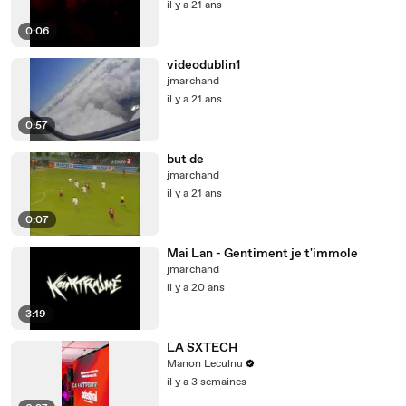
il y a 21 ans
0:06
videodublin1
jmarchand
il y a 21 ans
0:57
but de
jmarchand
il y a 21 ans
0:07
Mai Lan - Gentiment je t'immole
jmarchand
il y a 20 ans
3:19
LA SXTECH
Manon Leculnu
il y a 3 semaines