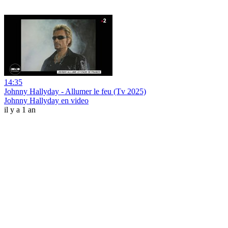
14:35
Johnny Hallyday - Allumer le feu (Tv 2025)
Johnny Hallyday en video
il y a 1 an