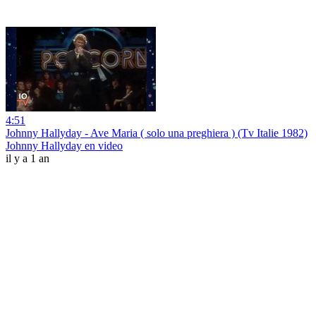
4:51
Johnny Hallyday - Ave Maria ( solo una preghiera ) (Tv Italie 1982)
Johnny Hallyday en video
il y a 1 an