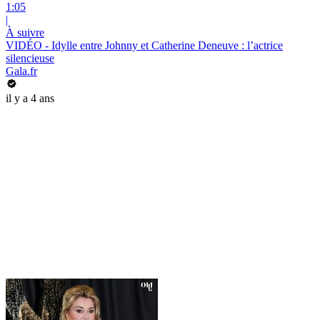
1:05
|
À suivre
VIDÉO - Idylle entre Johnny et Catherine Deneuve : l’actrice
silencieuse
Gala.fr
il y a 4 ans