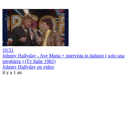
10:51
Johnny Hallyday - Ave Maria + intervista in italiano ( solo una
preghiera ) (Tv Italie 1982)
Johnny Hallyday en video
il y a 1 an