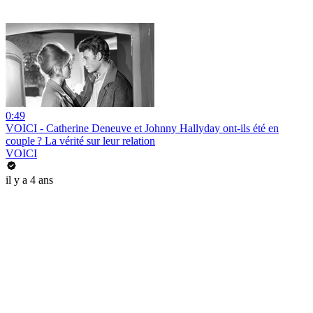
0:49
VOICI - Catherine Deneuve et Johnny Hallyday ont-ils été en
couple ? La vérité sur leur relation
VOICI
il y a 4 ans