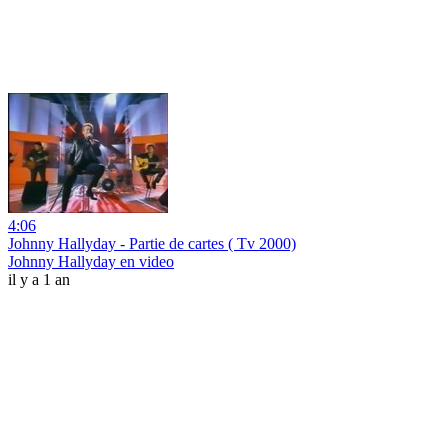
4:06
Johnny Hallyday - Partie de cartes ( Tv 2000)
Johnny Hallyday en video
il y a 1 an