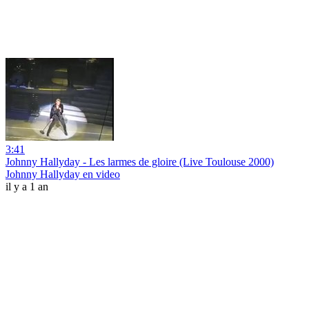
3:41
Johnny Hallyday - Les larmes de gloire (Live Toulouse 2000)
Johnny Hallyday en video
il y a 1 an