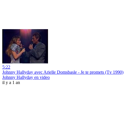
5:22
Johnny Hallyday avec Arielle Domsbasle - Je te promets (Tv 1990)
Johnny Hallyday en video
il y a 1 an