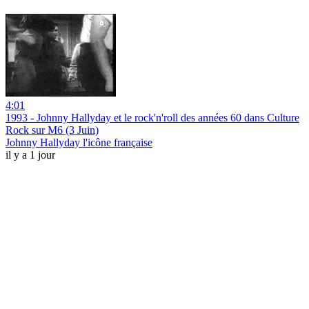
4:01
1993 - Johnny Hallyday et le rock'n'roll des années 60 dans Culture
Rock sur M6 (3 Juin)
Johnny Hallyday l'icône française
il y a 1 jour