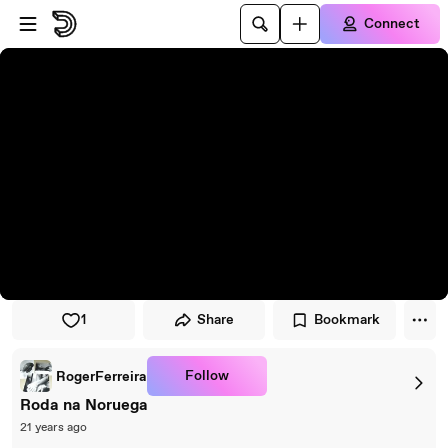
Skip to player
Skip to main content
Connect
1
Share
Bookmark
Follow
RogerFerreira
Roda na Noruega
21 years ago