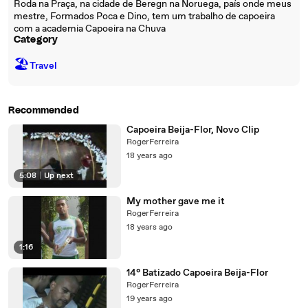
Roda na Praça, na cidade de Beregn na Noruega, país onde meus
mestre, Formados Poca e Dino, tem um trabalho de capoeira
com a academia Capoeira na Chuva
Category
🏖
Travel
Recommended
Capoeira Beija-Flor, Novo Clip
RogerFerreira
18 years ago
5:08
|
Up next
My mother gave me it
RogerFerreira
18 years ago
1:16
14° Batizado Capoeira Beija-Flor
RogerFerreira
19 years ago