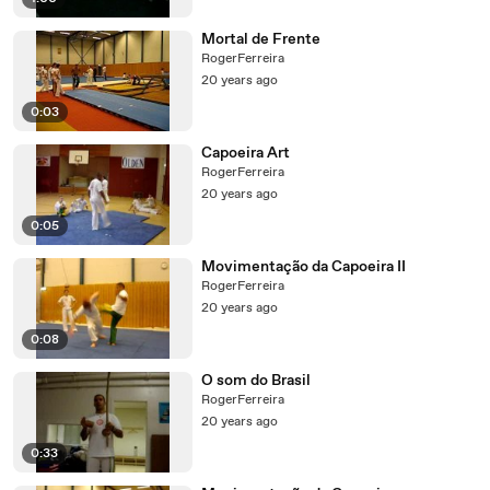
Mortal de Frente
RogerFerreira
20 years ago
0:03
Capoeira Art
RogerFerreira
20 years ago
0:05
Movimentação da Capoeira II
RogerFerreira
20 years ago
0:08
O som do Brasil
RogerFerreira
20 years ago
0:33