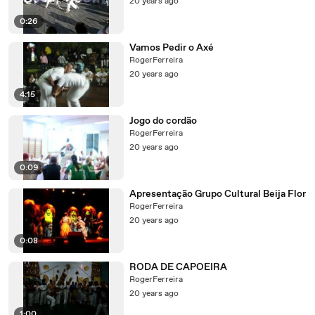
20 years ago
0:26
Vamos Pedir o Axé
RogerFerreira
20 years ago
4:15
Jogo do cordão
RogerFerreira
20 years ago
0:09
Apresentação Grupo Cultural Beija Flor
RogerFerreira
20 years ago
0:08
RODA DE CAPOEIRA
RogerFerreira
20 years ago
1:00