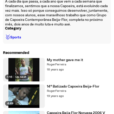
A cada dia que passa, a cada ano que vem a cada semana que
finalizamos, sentimos que a nossa Capoeira, está evoluindo cada
vez mais. Isso só porque conseguimos desenvolver, juntamente,
com nossos alunos, esse maravilhoso trabalho que como Grupo
de Capoeira Contemporânea Beija-Flor, completa no próximo
mês, dois anos de muito luta e muito axé.
Category
🥇
Sports
Recommended
My mother gave me it
RogerFerreira
18 years ago
1:16
|
Up next
14° Batizado Capoeira Beija-Flor
RogerFerreira
19 years ago
4:49
Capoeira Bejia Flor Noruega 2006 V