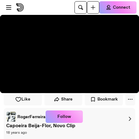
Skip to player
Skip to main content
Connect
Like
Share
Bookmark
Follow
RogerFerreira
Capoeira Beija-Flor, Novo Clip
18 years ago