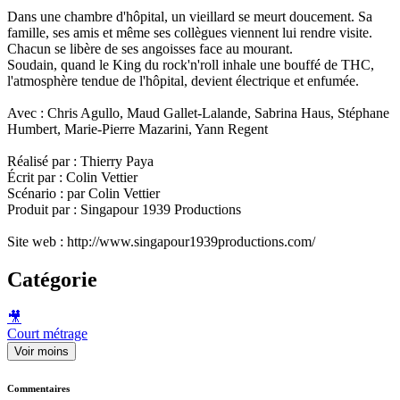
Dans une chambre d'hôpital, un vieillard se meurt doucement. Sa
famille, ses amis et même ses collègues viennent lui rendre visite.
Chacun se libère de ses angoisses face au mourant.
Soudain, quand le King du rock'n'roll inhale une bouffé de THC,
l'atmosphère tendue de l'hôpital, devient électrique et enfumée.
Avec : Chris Agullo, Maud Gallet-Lalande, Sabrina Haus, Stéphane
Humbert, Marie-Pierre Mazarini, Yann Regent
Réalisé par : Thierry Paya
Écrit par : Colin Vettier
Scénario : par Colin Vettier
Produit par : Singapour 1939 Productions
Site web : http://www.singapour1939productions.com/
Catégorie
🎥
Court métrage
Voir moins
Commentaires