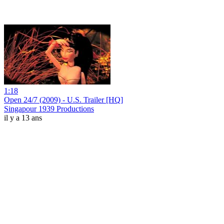
1:18
Open 24/7 (2009) - U.S. Trailer [HQ]
Singapour 1939 Productions
il y a 13 ans