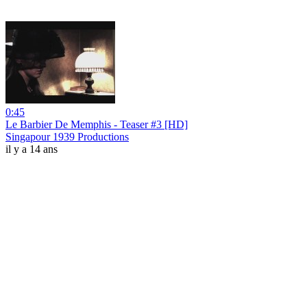
0:45
Le Barbier De Memphis - Teaser #3 [HD]
Singapour 1939 Productions
il y a 14 ans