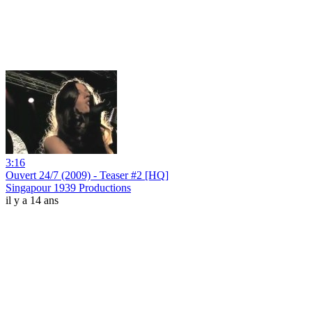
3:16
Ouvert 24/7 (2009) - Teaser #2 [HQ]
Singapour 1939 Productions
il y a 14 ans