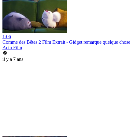
1:06
Comme des Bêtes 2 Film Extrait - Gidget remarque quelque chose
Actu Film
il y a 7 ans