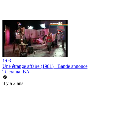
1:03
Une étrange affaire (1981) - Bande annonce
Telerama_BA
il y a 2 ans